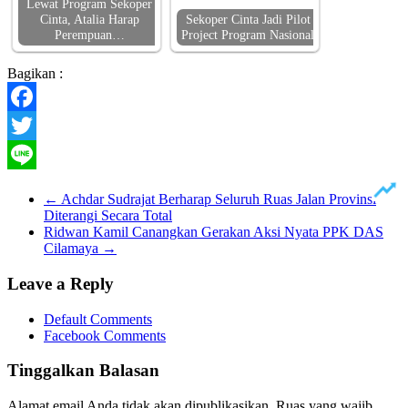
Lewat Program Sekoper
Cinta, Atalia Harap
Sekoper Cinta Jadi Pilot
Perempuan…
Project Program Nasional
Bagikan :
Facebook
Twitter
Line
←
Achdar Sudrajat Berharap Seluruh Ruas Jalan Provinsi
Diterangi Secara Total
Ridwan Kamil Canangkan Gerakan Aksi Nyata PPK DAS
Cilamaya
→
Leave a Reply
Default Comments
Facebook Comments
Tinggalkan Balasan
Alamat email Anda tidak akan dipublikasikan.
Ruas yang wajib