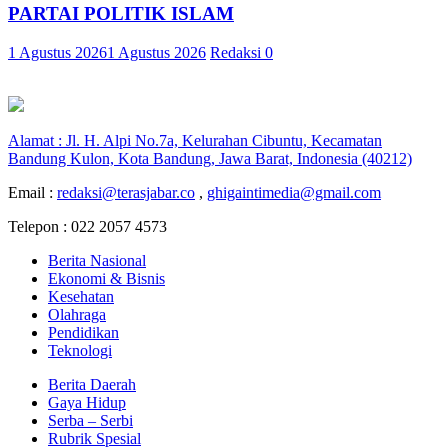
PARTAI POLITIK ISLAM
1 Agustus 2026
1 Agustus 2026
Redaksi
0
Alamat : Jl. H. Alpi No.7a, Kelurahan Cibuntu, Kecamatan
Bandung Kulon, Kota Bandung, Jawa Barat, Indonesia (40212)
Email :
redaksi@terasjabar.co
,
ghigaintimedia@gmail.com
Telepon : 022 2057 4573
Berita Nasional
Ekonomi & Bisnis
Kesehatan
Olahraga
Pendidikan
Teknologi
Berita Daerah
Gaya Hidup
Serba – Serbi
Rubrik Spesial