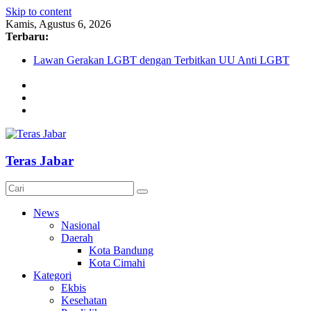
Skip to content
Kamis, Agustus 6, 2026
Terbaru:
Lawan Gerakan LGBT dengan Terbitkan UU Anti LGBT
Darurat HIV pada Remaja, Solusi tak Menyentuh Masalah
Komnas Anti Pemurtadan Gandeng Dewan Dakwah Gelar
Seminar Nasional, Rumuskan Standarisasi Penanganan Kasus
Pemurtadan
Cetak Sejarah, 20 Ribu Anak PAUD/TK/RA di Bandung
Barat Siap Pecahkan Rekor MURI Lewat Festival Tunas
Siliwangi 2026
Teras Jabar
AKU NGONTÉN MAKA AKU ADA
News
Nasional
Daerah
Kota Bandung
Kota Cimahi
Kategori
Ekbis
Kesehatan