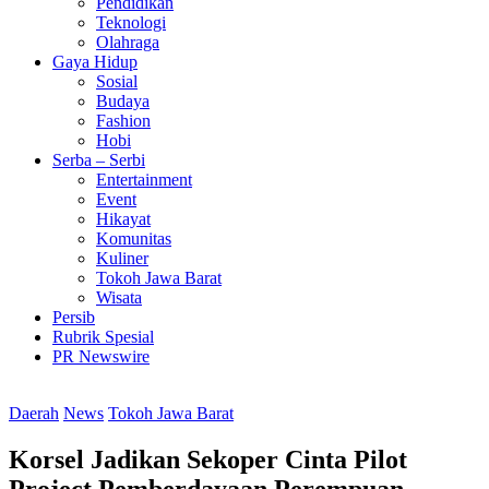
Pendidikan
Teknologi
Olahraga
Gaya Hidup
Sosial
Budaya
Fashion
Hobi
Serba – Serbi
Entertainment
Event
Hikayat
Komunitas
Kuliner
Tokoh Jawa Barat
Wisata
Persib
Rubrik Spesial
PR Newswire
Daerah
News
Tokoh Jawa Barat
Korsel Jadikan Sekoper Cinta Pilot