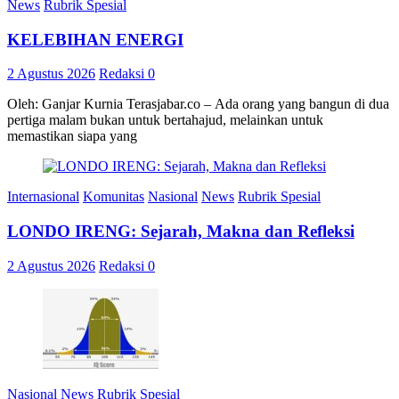
News
Rubrik Spesial
KELEBIHAN ENERGI
2 Agustus 2026
Redaksi
0
Oleh: Ganjar Kurnia Terasjabar.co – Ada orang yang bangun di dua
pertiga malam bukan untuk bertahajud, melainkan untuk
memastikan siapa yang
Internasional
Komunitas
Nasional
News
Rubrik Spesial
LONDO IRENG: Sejarah, Makna dan Refleksi
2 Agustus 2026
Redaksi
0
Nasional
News
Rubrik Spesial