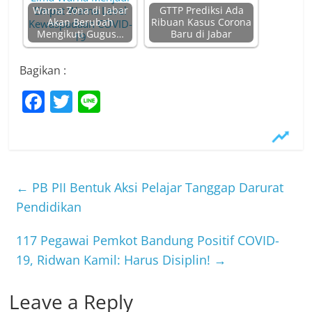
Warna Zona di Jabar
GTTP Prediksi Ada
Akan Berubah
Ribuan Kasus Corona
Mengikuti Gugus…
Baru di Jabar
Bagikan :
F
T
Li
a
w
n
c
itt
e
e
er
b
←
PB PII Bentuk Aksi Pelajar Tanggap Darurat
o
Pendidikan
o
117 Pegawai Pemkot Bandung Positif COVID-
k
19, Ridwan Kamil: Harus Disiplin!
→
Leave a Reply