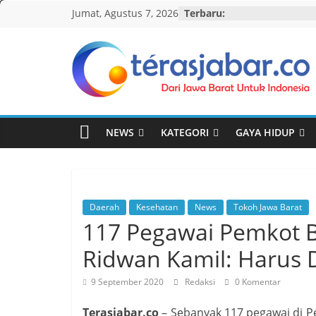
Skip
Jumat, Agustus 7, 2026
Terbaru:
to
content
Teras
Jabar
NEWS
KATEGORI
GAYA HIDUP
Daerah
Kesehatan
News
Tokoh Jawa Barat
117 Pegawai Pemkot B
Ridwan Kamil: Harus D
9 September 2020
Redaksi
0 Komentar
Terasjabar.co
– Sebanyak 117 pegawai di P