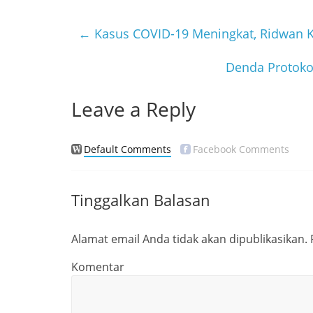
e
er
b
←
Kasus COVID-19 Meningkat, Ridwan Kam
o
Denda Protoko
o
k
Leave a Reply
Default Comments
Facebook Comments
Tinggalkan Balasan
Alamat email Anda tidak akan dipublikasikan.
Komentar