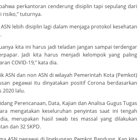
ni bahwa perkantoran cenderung disiplin tapi sepulang dari
risiko,” tuturnya.
ASN lebih disiplin lagi dalam menjaga protokol kesehatan
.
anya kita ini harus jadi teladan jangan sampai terdengar
terpapar. Jadi kita harus menjadi kelompok yang paling
paran COVID-19,” kata dia.
aik ASN dan non ASN di wilayah Pemerintah Kota (Pemkot)
usan pegawai itu dinyatakan positif Corona berdasarkan
 2020 lalu.
Bidang Perencanaan, Data, Kajian dan Analisa Gugus Tugas
ra mengatakan keseluruhan penyintas saat ini tengah
 dia, merupakan hasil swab tes massal yang dilakukan
atan dan 32 SKPD.
 cuma ASN pegawai di lingkungan Pemkot Bandung. Kan kita