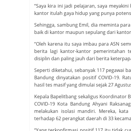
“Saya kira ini jadi pelajaran, saya meyaki
kantor itulah gaya hidup yang punya potensi 
Sehingga, sambung Emil, dia meminta para 
baik di kantor maupun sepulang dari kantor
“Oleh karena itu saya imbau para ASN semu
berita lagi kantor-kantor pemerintahan 
disiplin dan paling jauh dari berita keterpa
Seperti diketahui, sebanyak 117 pegawai b
Bandung dinyatakan positif COVID-19. Rat
hasil tes masif yang dimulai sejak 27 Agustus
Kepala Bapelitbang sekaligus Koordinator 
COVID-19 Kota Bandung Ahyani Raksanaga
melakukan isolasi mandiri. Mereka, kata
terhadap 62 perangkat daerah di 33 kecam
“Yang terkonfirmasi positif 117 itu tidak