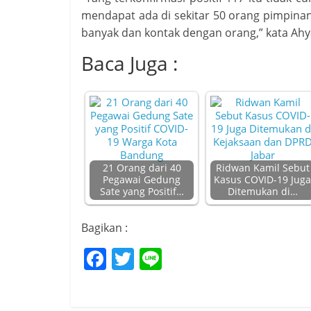
mendapat ada di sekitar 50 orang pimpina
banyak dan kontak dengan orang,” kata Ahya
Baca Juga :
21 Orang dari 40
Ridwan Kamil Sebut
Pegawai Gedung
Kasus COVID-19 Juga
Sate yang Positif…
Ditemukan di…
Bagikan :
F
T
Li
a
w
n
c
itt
e