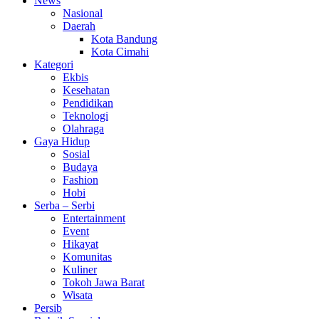
News
Nasional
Daerah
Kota Bandung
Kota Cimahi
Kategori
Ekbis
Kesehatan
Pendidikan
Teknologi
Olahraga
Gaya Hidup
Sosial
Budaya
Fashion
Hobi
Serba – Serbi
Entertainment
Event
Hikayat
Komunitas
Kuliner
Tokoh Jawa Barat
Wisata
Persib