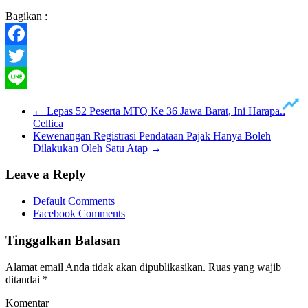
Bagikan :
Facebook
Twitter
Line
←
Lepas 52 Peserta MTQ Ke 36 Jawa Barat, Ini Harapan
Cellica
Kewenangan Registrasi Pendataan Pajak Hanya Boleh
Dilakukan Oleh Satu Atap
→
Leave a Reply
Default Comments
Facebook Comments
Tinggalkan Balasan
Alamat email Anda tidak akan dipublikasikan.
Ruas yang wajib
ditandai
*
Komentar