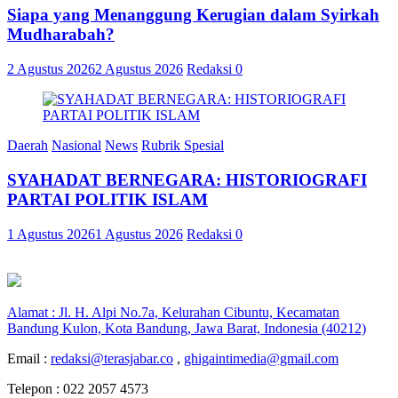
Siapa yang Menanggung Kerugian dalam Syirkah
Mudharabah?
2 Agustus 2026
2 Agustus 2026
Redaksi
0
Daerah
Nasional
News
Rubrik Spesial
SYAHADAT BERNEGARA: HISTORIOGRAFI
PARTAI POLITIK ISLAM
1 Agustus 2026
1 Agustus 2026
Redaksi
0
Alamat : Jl. H. Alpi No.7a, Kelurahan Cibuntu, Kecamatan
Bandung Kulon, Kota Bandung, Jawa Barat, Indonesia (40212)
Email :
redaksi@terasjabar.co
,
ghigaintimedia@gmail.com
Telepon : 022 2057 4573