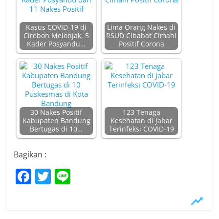
Kasus COVID-19 di
Lima Orang Nakes di
Cirebon Melonjak, 5
RSUD Cibabat Cimahi
Kader Posyandu…
Positif Corona
30 Nakes Positif
123 Tenaga
Kabupaten Bandung
Kesehatan di Jabar
Bertugas di 10…
Terinfeksi COVID-19
Bagikan :
F
T
Li
a
w
n
c
itt
e