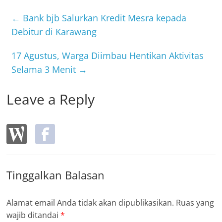
e
er
b
←
Bank bjb Salurkan Kredit Mesra kepada
o
Debitur di Karawang
o
17 Agustus, Warga Diimbau Hentikan Aktivitas
k
Selama 3 Menit
→
Leave a Reply
Tinggalkan Balasan
Alamat email Anda tidak akan dipublikasikan.
Ruas yang
wajib ditandai
*