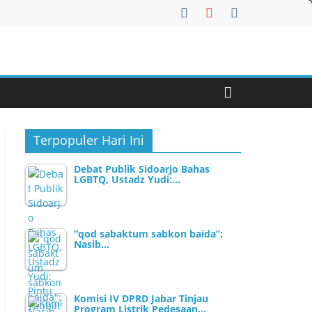
Terpopuler Hari Ini
Debat Publik Sidoarjo Bahas
LGBTQ, Ustadz Yudi:…
“qod sabaktum sabkon baida”:
Nasib…
Komisi IV DPRD Jabar Tinjau
Program Listrik Pedesaan…