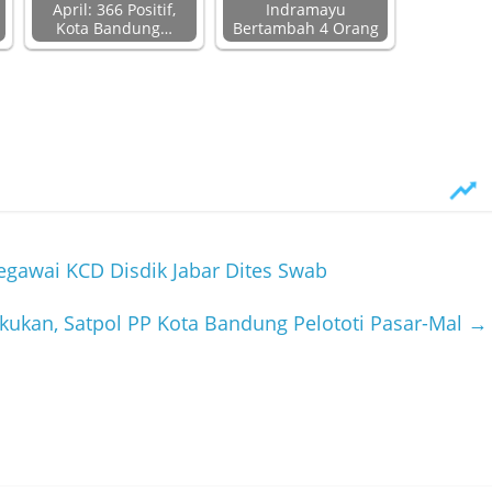
April: 366 Positif,
Indramayu
Kota Bandung…
Bertambah 4 Orang
Pegawai KCD Disdik Jabar Dites Swab
kukan, Satpol PP Kota Bandung Pelototi Pasar-Mal
→