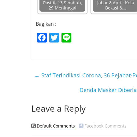
Positif, 13 Sembuh,
Jabar 8 April: Kota
29 Meninggal
Bekasi &…
Bagikan :
F
T
Li
a
w
n
c
itt
e
e
er
b
←
Staf Terindikasi Corona, 36 Pejabat-
o
Denda Masker Diberla
o
k
Leave a Reply
Default Comments
Facebook Comments