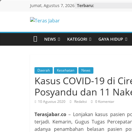
Skip
Jumat, Agustus 7, 2026
Terbaru:
to
content
Teras
Jabar
NEWS
KATEGORI
GAYA HIDUP
Daerah
Kesehatan
News
Kasus COVID-19 di Cir
Posyandu dan 11 Nakes
10 Agustus 2020
Redaksi
0 Komentar
Terasjabar.co
– Lonjakan kasus pasien po
terjadi. Kemarin, Gugus Tugas Percepa
adanya penambahan belasan pasien pos