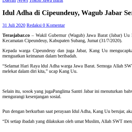
Daerah
News
Tokoh Jawa Barat
Idul Adha di Cipeundeuy, Wagub Jabar 
31 Juli 2020
Redaksi
0 Komentar
Terasjabar.co
– Wakil Gubernur (Wagub) Jawa Barat (Jabar) Uu R
Kecamatan Cipeundeuy, Kabupaten Subang, Jumat (31/7/2020).
Kepada warga Cipeundeuy dan juga Jabar, Kang Uu mengucapkan
menguatkan keimanan dalam beribadah.
“Selamat Hari Raya ldul Adha warga Jawa Barat. Semoga Allah SWT 
melekat dalam diri kita,” ucap Kang Uu.
Selain itu, sosok yang jugaPanglima Santri Jabar ini menuturkan ba
mengurangi kesenjangan sosial.
Pun dengan berkurban saat perayaan Idul Adha, Kang Uu berujar, ak
“Di setiap ibadah yang dilakukan oleh umat Muslim, Allah SWT meny