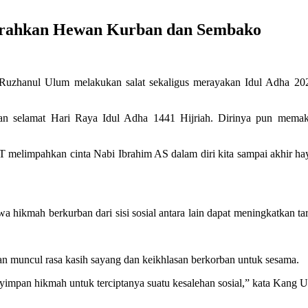
Serahkan Hewan Kurban dan Sembako
uzhanul Ulum melakukan salat sekaligus merayakan Idul Adha 202
 selamat Hari Raya Idul Adha 1441 Hijriah. Dirinya pun memakn
melimpahkan cinta Nabi Ibrahim AS dalam diri kita sampai akhir ha
hwa hikmah berkurban dari sisi sosial antara lain dapat meningkatka
an muncul rasa kasih sayang dan keikhlasan berkorban untuk sesama.
impan hikmah untuk terciptanya suatu kesalehan sosial,” kata Kang U