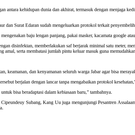
gan antara kehidupan dunia dan akhirat, termasuk dengan menjaga ked
r dan Surat Edaran sudah mengeluarkan protokol terkait penyembelih
 mengenakan baju lengan panjang, pakai masker, kacamata google atau 
dengan disinfektan, memberlakukan saf berjarak minimal satu meter, 
cleng amal, serta membatasi jumlah pintu keluar masuk guna memudahka
atan, keamanan, dan kenyamanan seluruh warga Jabar agar bisa meray
ersebut berjalan dengan lancar tanpa mengabaikan protokol kesehatan
 untuk bisa beradaptasi dalam kebiasaan baru,” tambahnya.
n Cipeundeuy Subang, Kang Uu juga mengunjungi Pesantren Assalaam
a.