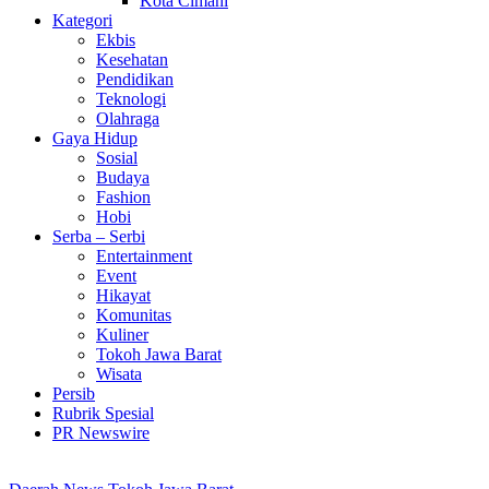
Kota Cimahi
Kategori
Ekbis
Kesehatan
Pendidikan
Teknologi
Olahraga
Gaya Hidup
Sosial
Budaya
Fashion
Hobi
Serba – Serbi
Entertainment
Event
Hikayat
Komunitas
Kuliner
Tokoh Jawa Barat
Wisata
Persib
Rubrik Spesial
PR Newswire