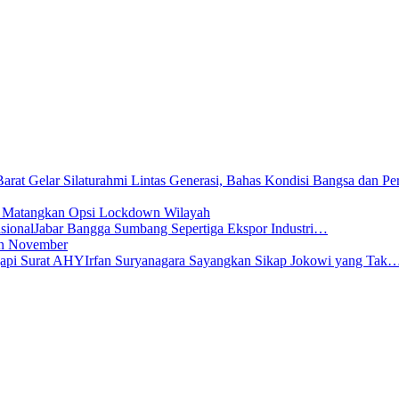
s Matangkan Opsi Lockdown Wilayah
Jabar Bangga Sumbang Sepertiga Ekspor Industri…
lan November
Irfan Suryanagara Sayangkan Sikap Jokowi yang Tak