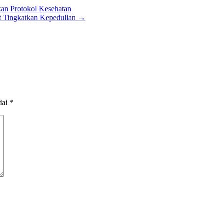
kan Protokol Kesehatan
t Tingkatkan Kepedulian
→
dai
*