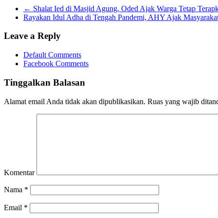
Line
←
Shalat Ied di Masjid Agung, Oded Ajak Warga Tetap Terap
Rayakan Idul Adha di Tengah Pandemi, AHY Ajak Masyaraka
Leave a Reply
Default Comments
Facebook Comments
Tinggalkan Balasan
Alamat email Anda tidak akan dipublikasikan.
Ruas yang wajib ditan
Komentar
Nama
*
Email
*