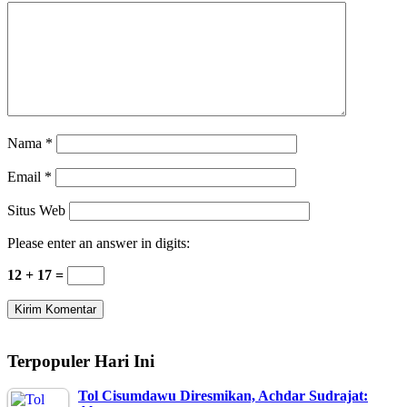
Nama
*
Email
*
Situs Web
Please enter an answer in digits:
12 + 17 =
Terpopuler Hari Ini
Tol Cisumdawu Diresmikan, Achdar Sudrajat: