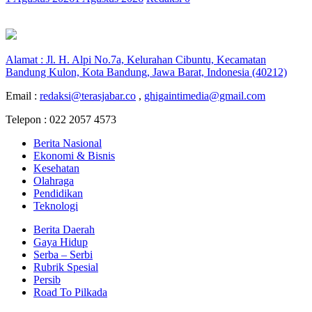
Alamat : Jl. H. Alpi No.7a, Kelurahan Cibuntu, Kecamatan
Bandung Kulon, Kota Bandung, Jawa Barat, Indonesia (40212)
Email :
redaksi@terasjabar.co
,
ghigaintimedia@gmail.com
Telepon : 022 2057 4573
Berita Nasional
Ekonomi & Bisnis
Kesehatan
Olahraga
Pendidikan
Teknologi
Berita Daerah
Gaya Hidup
Serba – Serbi
Rubrik Spesial
Persib
Road To Pilkada