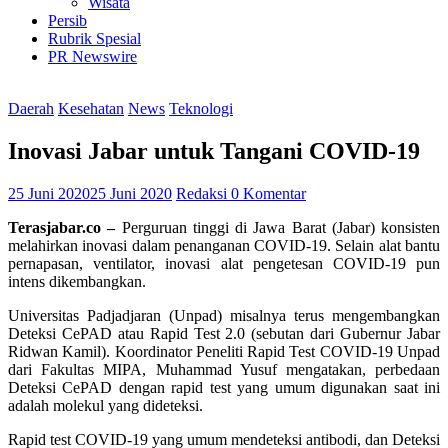
Wisata
Persib
Rubrik Spesial
PR Newswire
Daerah
Kesehatan
News
Teknologi
Inovasi Jabar untuk Tangani COVID-19
25 Juni 2020
25 Juni 2020
Redaksi
0 Komentar
Terasjabar.co –
Perguruan tinggi di Jawa Barat (Jabar) konsisten
melahirkan inovasi dalam penanganan COVID-19. Selain alat bantu
pernapasan, ventilator, inovasi alat pengetesan COVID-19 pun
intens dikembangkan.
Universitas Padjadjaran (Unpad) misalnya terus mengembangkan
Deteksi CePAD atau Rapid Test 2.0 (sebutan dari Gubernur Jabar
Ridwan Kamil). Koordinator Peneliti Rapid Test COVID-19 Unpad
dari Fakultas MIPA, Muhammad Yusuf mengatakan, perbedaan
Deteksi CePAD dengan rapid test yang umum digunakan saat ini
adalah molekul yang dideteksi.
Rapid test COVID-19 yang umum mendeteksi antibodi, dan Deteksi