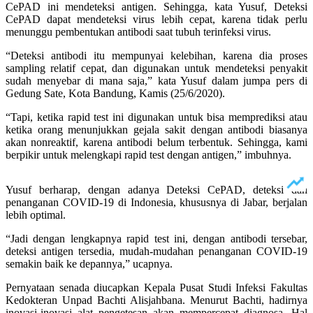
CePAD ini mendeteksi antigen. Sehingga, kata Yusuf, Deteksi
CePAD dapat mendeteksi virus lebih cepat, karena tidak perlu
menunggu pembentukan antibodi saat tubuh terinfeksi virus.
“Deteksi antibodi itu mempunyai kelebihan, karena dia proses
sampling relatif cepat, dan digunakan untuk mendeteksi penyakit
sudah menyebar di mana saja,” kata Yusuf dalam jumpa pers di
Gedung Sate, Kota Bandung, Kamis (25/6/2020).
“Tapi, ketika rapid test ini digunakan untuk bisa memprediksi atau
ketika orang menunjukkan gejala sakit dengan antibodi biasanya
akan nonreaktif, karena antibodi belum terbentuk. Sehingga, kami
berpikir untuk melengkapi rapid test dengan antigen,” imbuhnya.
Yusuf berharap, dengan adanya Deteksi CePAD, deteksi dan
penanganan COVID-19 di Indonesia, khususnya di Jabar, berjalan
lebih optimal.
“Jadi dengan lengkapnya rapid test ini, dengan antibodi tersebar,
deteksi antigen tersedia, mudah-mudahan penanganan COVID-19
semakin baik ke depannya,” ucapnya.
Pernyataan senada diucapkan Kepala Pusat Studi Infeksi Fakultas
Kedokteran Unpad Bachti Alisjahbana. Menurut Bachti, hadirnya
inovasi-inovasi alat pengetesan akan mempercepat diagnosa. Hal