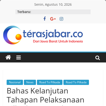
Skip
Senin, Agustus 10, 2026
to
Terbaru:
content
Teras
Jabar
Nasional
News
Road To Pilkada
Road To Pilkada
Bahas Kelanjutan
Tahapan Pelaksanaan