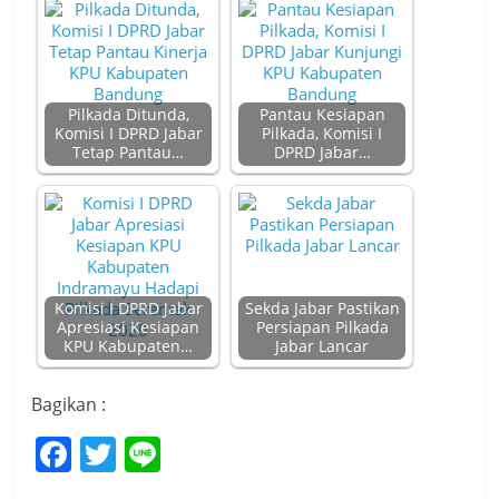
Pilkada Ditunda,
Pantau Kesiapan
Komisi I DPRD Jabar
Pilkada, Komisi I
Tetap Pantau…
DPRD Jabar…
Komisi I DPRD Jabar
Sekda Jabar Pastikan
Apresiasi Kesiapan
Persiapan Pilkada
KPU Kabupaten…
Jabar Lancar
Bagikan :
F
T
Li
a
w
n