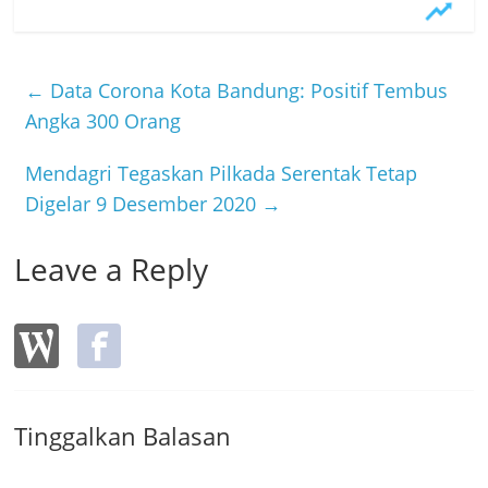
c
itt
e
e
er
b
←
Data Corona Kota Bandung: Positif Tembus
o
Angka 300 Orang
o
Mendagri Tegaskan Pilkada Serentak Tetap
k
Digelar 9 Desember 2020
→
Leave a Reply
Tinggalkan Balasan