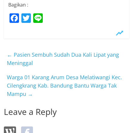
Bagikan :
F
T
Li
a
w
n
c
itt
e
e
er
b
←
Pasien Sembuh Sudah Dua Kali Lipat yang
o
Meninggal
o
Warga 01 Karang Arum Desa Melatiwangi Kec.
k
Cilengkrang Kab. Bandung Bantu Warga Tak
Mampu
→
Leave a Reply