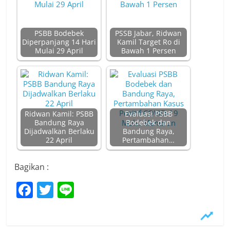
PSBB Bodebek
PSSB Jabar, Ridwan
Diperpanjang 14 Hari
Kamil Target Ro di
Mulai 29 April
Bawah 1 Persen
Ridwan Kamil: PSBB
Evaluasi PSBB
Bandung Raya
Bodebek dan
Dijadwalkan Berlaku
Bandung Raya,
22 April
Pertambahan…
Bagikan :
F
T
Li
a
w
n
c
itt
e