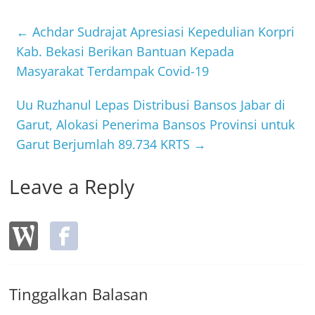
e
er
b
←
Achdar Sudrajat Apresiasi Kepedulian Korpri
o
Kab. Bekasi Berikan Bantuan Kepada
Masyarakat Terdampak Covid-19
o
k
Uu Ruzhanul Lepas Distribusi Bansos Jabar di
Garut, Alokasi Penerima Bansos Provinsi untuk
Garut Berjumlah 89.734 KRTS
→
Leave a Reply
Tinggalkan Balasan