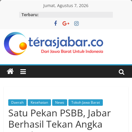
Skip
Jumat, Agustus 7, 2026
to
Terbaru:
content
Teras
Jabar
Daerah
Kesehatan
News
Tokoh Jawa Barat
Satu Pekan PSBB, Jabar
Berhasil Tekan Angka