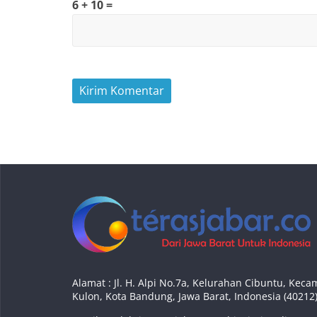
6 + 10 =
Alamat : Jl. H. Alpi No.7a, Kelurahan Cibuntu, Ke
Kulon, Kota Bandung, Jawa Barat, Indonesia (40212