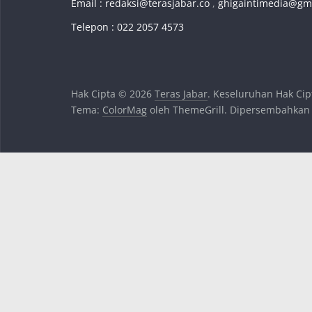
Email :
redaksi@terasjabar.co
,
ghigaintimedia@gm
Telepon : 022 2057 4573
Hak Cipta © 2026
Teras Jabar
. Keseluruhan Hak Cip
Tema:
ColorMag
oleh ThemeGrill. Dipersembahkan