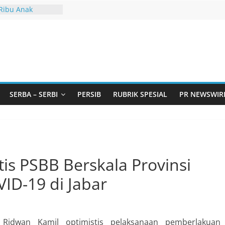
 Ribu Anak
ndung Barat Siap
URI Lewat
iwangi 2026
t Andil dalam
angunan Desa
Jawa Barat
arjo Bahas
i: Pintu Taubat
SERBA – SERBI
PERSIB
RUBRIK SPESIAL
PR NEWSWIR
Remaja, Solusi
asalah
urtadan Gandeng
lar Seminar
an Standarisasi
is PSBB Berskala Provinsi
s Pemurtadan
ID-19 di Jabar
idwan Kamil optimistis pelaksanaan pemberlakuan