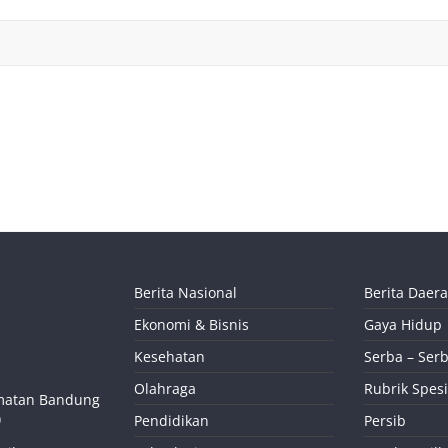
Berita Nasional
Berita Daer
Ekonomi & Bisnis
Gaya Hidup
Kesehatan
Serba – Serb
Olahraga
Rubrik Spesi
camatan Bandung
)
Pendidikan
Persib