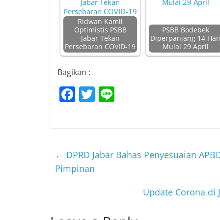
Ridwan Kamil
Optimistis PSBB
PSBB Bodebek
Jabar Tekan
Diperpanjang 14 Har
Persebaran COVID-19
Mulai 29 April
Bagikan :
F
T
Li
a
w
n
c
itt
e
e
er
b
←
DPRD Jabar Bahas Penyesuaian APBD 
o
Pimpinan
o
Update Corona di 
k