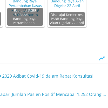
Evaluasi PSBB
Bodebek dan
Disetujui Kemenkes,
i
Bandung Raya,
PSBB Bandung Raya
Pertambahan…
Akan Digelar 22 April
2020 Akibat Covid-19 dalam Rapat Konsultasi
Jabar: Jumlah Pasien Positif Mencapai 1.252 Orang
→