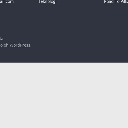
ail.com
Teknologi
Road To Pil
ta.
 oleh
WordPress
.