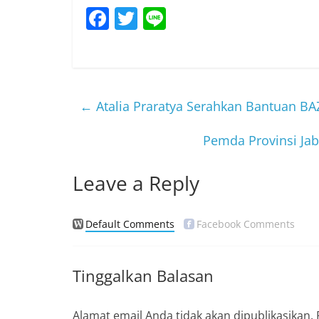
F
T
Li
a
w
n
c
itt
e
e
er
b
←
Atalia Praratya Serahkan Bantuan B
o
Pemda Provinsi Ja
o
k
Leave a Reply
Default Comments
Facebook Comments
Tinggalkan Balasan
Alamat email Anda tidak akan dipublikasikan.