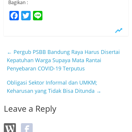
Bagikan :
F
T
Li
a
w
n
c
itt
e
e
er
b
←
Pergub PSBB Bandung Raya Harus Disertai
o
Kepatuhan Warga Supaya Mata Rantai
Penyebaran COVID-19 Terputus
o
k
Obligasi Sektor Informal dan UMKM;
Keharusan yang Tidak Bisa Ditunda
→
Leave a Reply