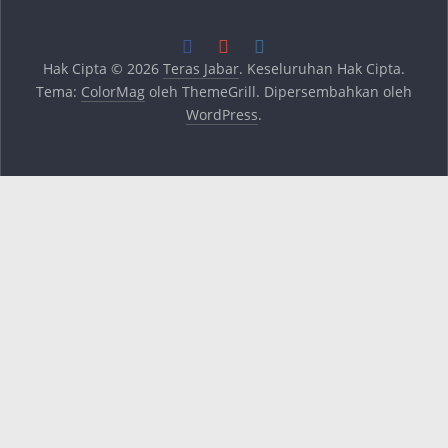
Hak Cipta © 2026
Teras Jabar
. Keseluruhan Hak Cipta.
Tema:
ColorMag
oleh ThemeGrill. Dipersembahkan oleh
WordPress
.