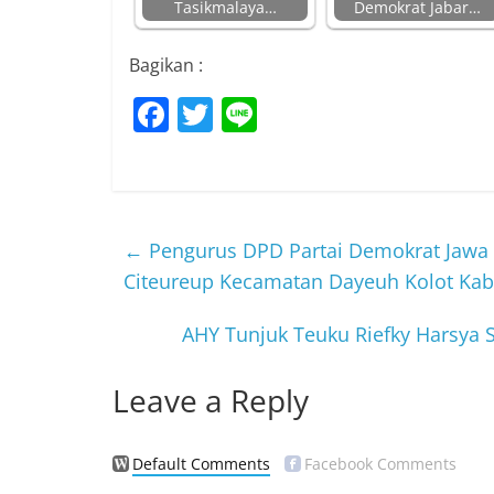
Tasikmalaya…
Demokrat Jabar…
Bagikan :
F
T
Li
a
w
n
c
itt
e
e
er
b
←
Pengurus DPD Partai Demokrat Jawa B
o
Citeureup Kecamatan Dayeuh Kolot Ka
o
AHY Tunjuk Teuku Riefky Harsya 
k
Leave a Reply
Default Comments
Facebook Comments