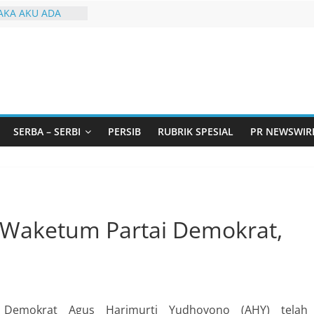
KA AKU ADA
arjo Bahas
i: Pintu Taubat
Remaja, Solusi
asalah
urtadan Gandeng
lar Seminar
an Standarisasi
SERBA – SERBI
PERSIB
RUBRIK SPESIAL
PR NEWSWIR
s Pemurtadan
 Ribu Anak
ndung Barat Siap
URI Lewat
iwangi 2026
aketum Partai Demokrat,
emokrat Agus Harimurti Yudhoyono (AHY) telah