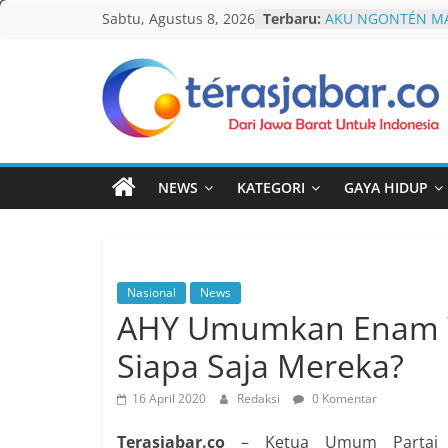
Skip
Sabtu, Agustus 8, 2026
Terbaru:
AKU NGONTÉN MA
to
Debat Publik Sido
LGBTQ, Ustadz Yud
content
Selalu Terbuka
Darurat HIV pada 
Teras
tak Menyentuh M
Komnas Anti Pem
Jabar
Dewan Dakwah Ge
Nasional, Rumusk
NEWS
KATEGORI
GAYA HIDUP
Penanganan Kasu
Cetak Sejarah, 20
PAUD/TK/RA di Ba
Pecahkan Rekor M
Festival Tunas Sil
Nasional
News
AHY Umumkan Enam W
Siapa Saja Mereka?
16 April 2020
Redaksi
0 Komentar
Terasjabar.co
– Ketua Umum Partai D