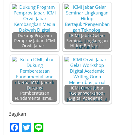
Dukung Program
ICMI Jabar Gelar
Pemprov Jabar, ICMI
Seminar Lingkungan
Orwil Jabar…
Hidup Bertajuk…
Ketua ICMI Jabar
Dukung
ICMI Orwil Jabar
Pemberatasan
Gelar Workshop
Fundamentalisme…
Digital Academic…
Bagikan :
F
T
Li