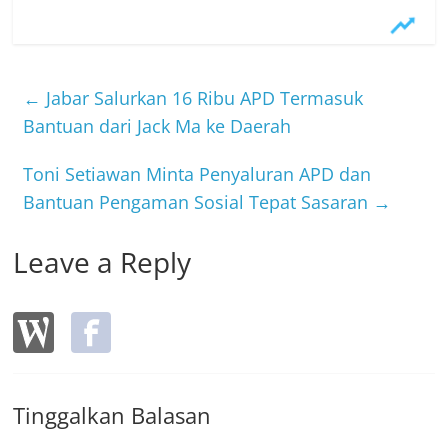
a
w
n
c
itt
e
e
er
b
←
Jabar Salurkan 16 Ribu APD Termasuk
o
Bantuan dari Jack Ma ke Daerah
o
Toni Setiawan Minta Penyaluran APD dan
k
Bantuan Pengaman Sosial Tepat Sasaran
→
Leave a Reply
Tinggalkan Balasan