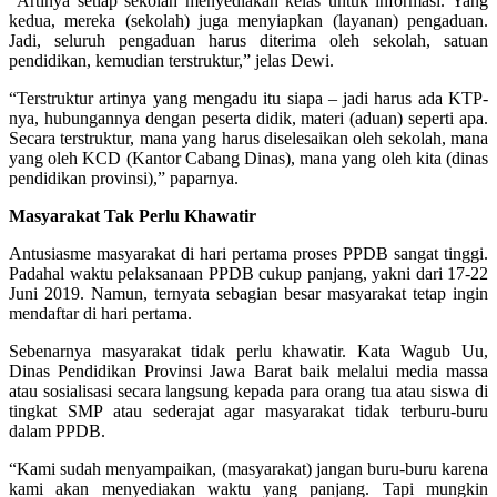
“Artinya setiap sekolah menyediakan kelas untuk informasi. Yang
kedua, mereka (sekolah) juga menyiapkan (layanan) pengaduan.
Jadi, seluruh pengaduan harus diterima oleh sekolah, satuan
pendidikan, kemudian terstruktur,” jelas Dewi.
“Terstruktur artinya yang mengadu itu siapa – jadi harus ada KTP-
nya, hubungannya dengan peserta didik, materi (aduan) seperti apa.
Secara terstruktur, mana yang harus diselesaikan oleh sekolah, mana
yang oleh KCD (Kantor Cabang Dinas), mana yang oleh kita (dinas
pendidikan provinsi),” paparnya.
Masyarakat Tak Perlu Khawatir
Antusiasme masyarakat di hari pertama proses PPDB sangat tinggi.
Padahal waktu pelaksanaan PPDB cukup panjang, yakni dari 17-22
Juni 2019. Namun, ternyata sebagian besar masyarakat tetap ingin
mendaftar di hari pertama.
Sebenarnya masyarakat tidak perlu khawatir. Kata Wagub Uu,
Dinas Pendidikan Provinsi Jawa Barat baik melalui media massa
atau sosialisasi secara langsung kepada para orang tua atau siswa di
tingkat SMP atau sederajat agar masyarakat tidak terburu-buru
dalam PPDB.
“Kami sudah menyampaikan, (masyarakat) jangan buru-buru karena
kami akan menyediakan waktu yang panjang. Tapi mungkin