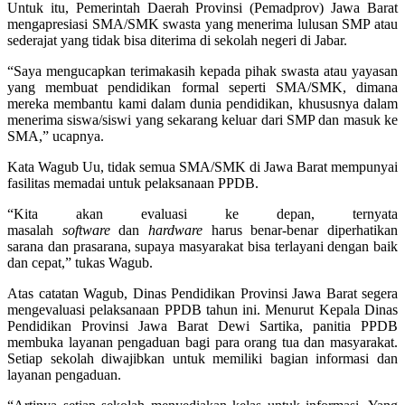
Untuk itu, Pemerintah Daerah Provinsi (Pemadprov) Jawa Barat
mengapresiasi SMA/SMK swasta yang menerima lulusan SMP atau
sederajat yang tidak bisa diterima di sekolah negeri di Jabar.
“Saya mengucapkan terimakasih kepada pihak swasta atau yayasan
yang membuat pendidikan formal seperti SMA/SMK, dimana
mereka membantu kami dalam dunia pendidikan, khususnya dalam
menerima siswa/siswi yang sekarang keluar dari SMP dan masuk ke
SMA,” ucapnya.
Kata Wagub Uu, tidak semua SMA/SMK di Jawa Barat mempunyai
fasilitas memadai untuk pelaksanaan PPDB.
“Kita akan evaluasi ke depan, ternyata
masalah
software
dan
hardware
harus benar-benar diperhatikan
sarana dan prasarana, supaya masyarakat bisa terlayani dengan baik
dan cepat,” tukas Wagub.
Atas catatan Wagub, Dinas Pendidikan Provinsi Jawa Barat segera
mengevaluasi pelaksanaan PPDB tahun ini. Menurut Kepala Dinas
Pendidikan Provinsi Jawa Barat Dewi Sartika, panitia PPDB
membuka layanan pengaduan bagi para orang tua dan masyarakat.
Setiap sekolah diwajibkan untuk memiliki bagian informasi dan
layanan pengaduan.