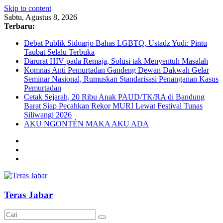
Skip to content
Sabtu, Agustus 8, 2026
Terbaru:
Debat Publik Sidoarjo Bahas LGBTQ, Ustadz Yudi: Pintu
Taubat Selalu Terbuka
Darurat HIV pada Remaja, Solusi tak Menyentuh Masalah
Komnas Anti Pemurtadan Gandeng Dewan Dakwah Gelar
Seminar Nasional, Rumuskan Standarisasi Penanganan Kasus
Pemurtadan
Cetak Sejarah, 20 Ribu Anak PAUD/TK/RA di Bandung
Barat Siap Pecahkan Rekor MURI Lewat Festival Tunas
Siliwangi 2026
AKU NGONTÉN MAKA AKU ADA
Teras Jabar