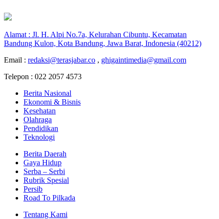
Alamat : Jl. H. Alpi No.7a, Kelurahan Cibuntu, Kecamatan
Bandung Kulon, Kota Bandung, Jawa Barat, Indonesia (40212)
Email :
redaksi@terasjabar.co
,
ghigaintimedia@gmail.com
Telepon : 022 2057 4573
Berita Nasional
Ekonomi & Bisnis
Kesehatan
Olahraga
Pendidikan
Teknologi
Berita Daerah
Gaya Hidup
Serba – Serbi
Rubrik Spesial
Persib
Road To Pilkada
Tentang Kami