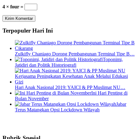
4 × four =
Terpopuler Hari Ini
Zulkifly Chaniago Dorong Pembangunan Terminal Tipe B…
Toponimi,
Jatidiri dan Politik Historiografi
Hari Anak Nasional 2019: YAICI & PP Muslimat NU…
Ini Hari Penting di
Bulan November
Jabar
Terus Matangkan Opsi Lockdown Wilayah
Rubrik Spesial