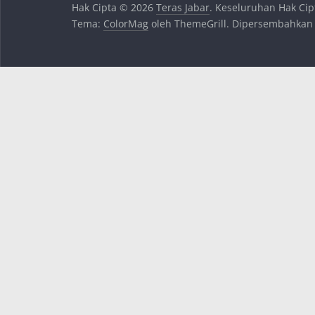
Hak Cipta © 2026
Teras Jabar
. Keseluruhan Hak Cip
Tema:
ColorMag
oleh ThemeGrill. Dipersembahkan