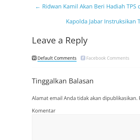
b
←
Ridwan Kamil Akan Beri Hadiah TPS da
o
Kapolda Jabar Instruksika
o
k
Leave a Reply
Default Comments
Facebook Comments
Tinggalkan Balasan
Alamat email Anda tidak akan dipublikasikan.
Komentar