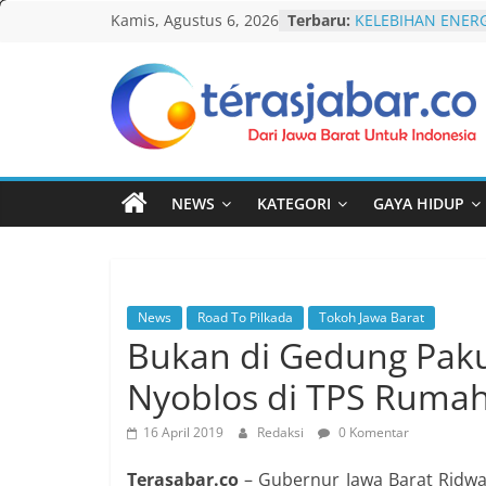
Skip
Kamis, Agustus 6, 2026
Terbaru:
KELEBIHAN ENERG
to
Komnas Anti Pem
Dewan Dakwah Ge
content
Nasional, Rumusk
Penanganan Kasu
Teras
Cetak Sejarah, 20
PAUD/TK/RA di Ba
Jabar
Pecahkan Rekor M
Festival Tunas Si
NEWS
KATEGORI
GAYA HIDUP
AKU NGONTÉN M
Lawan Gerakan L
Terbitkan UU Ant
News
Road To Pilkada
Tokoh Jawa Barat
Bukan di Gedung Pak
Nyoblos di TPS Rumah
16 April 2019
Redaksi
0 Komentar
Terasabar.co
– Gubernur Jawa Barat Ridwa