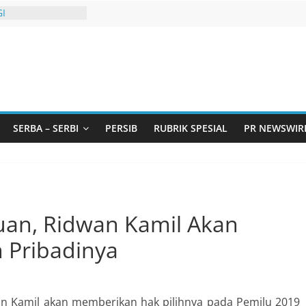
I
urtadan Gandeng
lar Seminar
an Standarisasi
s Pemurtadan
 Ribu Anak
ndung Barat Siap
URI Lewat
liwangi 2026
SERBA – SERBI
PERSIB
RUBRIK SPESIAL
PR NEWSWIR
AKA AKU ADA
GBT dengan
i LGBT
uan, Ridwan Kamil Akan
 Pribadinya
n Kamil akan memberikan hak pilihnya pada Pemilu 2019