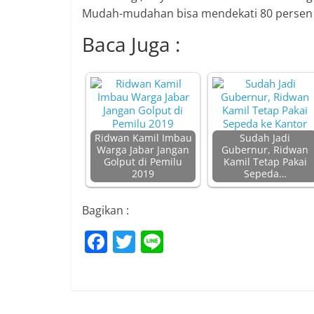
Mudah-mudahan bisa mendekati 80 persen tin
Baca Juga :
Ridwan Kamil Imbau
Sudah Jadi
Warga Jabar Jangan
Gubernur, Ridwan
Golput di Pemilu
Kamil Tetap Pakai
2019
Sepeda…
Bagikan :
F
T
Li
a
w
n
c
itt
e
e
er