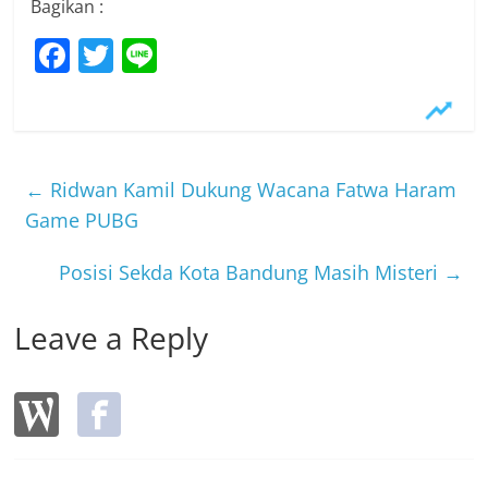
Bagikan :
F
T
Li
a
w
n
c
itt
e
e
er
b
←
Ridwan Kamil Dukung Wacana Fatwa Haram
o
Game PUBG
o
Posisi Sekda Kota Bandung Masih Misteri
→
k
Leave a Reply