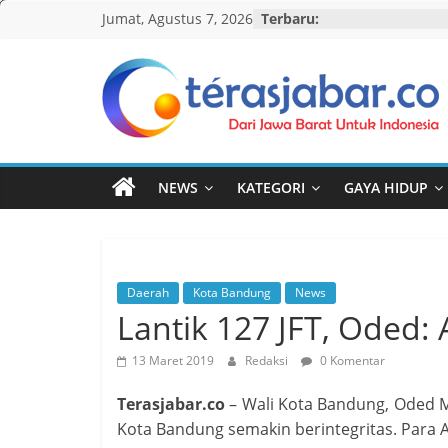
Skip
Jumat, Agustus 7, 2026
Terbaru:
to
content
Teras
Jabar
NEWS
KATEGORI
GAYA HIDUP
Daerah
Kota Bandung
News
Lantik 127 JFT, Oded: 
13 Maret 2019
Redaksi
0 Komentar
Terasjabar.co
– Wali Kota Bandung, Oded M
Kota Bandung semakin berintegritas. Para