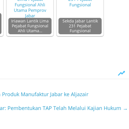
Iriawan Lantik Lima
Sekda Jabar Lantik
Pejabat Fungsional
231 Pejabat
Ahli Utama…
Fungsional
Produk Manufaktur Jabar ke Aljazair
ar: Pembentukan TAP Telah Melalui Kajian Hukum
→