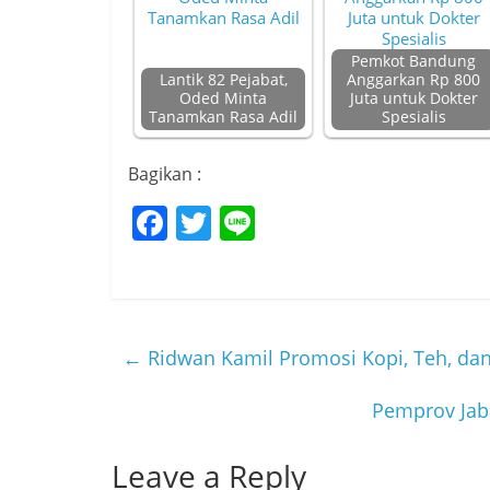
Pemkot Bandung
Lantik 82 Pejabat,
Anggarkan Rp 800
Oded Minta
Juta untuk Dokter
Tanamkan Rasa Adil
Spesialis
Bagikan :
F
T
Li
a
w
n
c
itt
e
e
er
b
←
Ridwan Kamil Promosi Kopi, Teh, dan 
o
Pemprov Jab
o
k
Leave a Reply