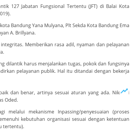
ik 127 Jabatan Fungsional Tertentu (JFT) di Balai Kota
019).
li kota Bandung Yana Mulyana, Plt Sekda Kota Bandung Ema
n A. Brillyana.
ntegritas. Memberikan rasa adil, nyaman dan pelayanan
a.
 dilantik harus menjalankan tugas, pokok dan fungsinya
irkan pelayanan publik. Hal itu ditandai dengan bekerja
aik dan benar, artinya sesuai aturan yang ada. Nikmati
kas Oded.
agi melalui mekanisme Inpassing/penyesuaian (proses
menuhi kebutuhan organisasi sesuai dengan ketentuan
tertentu).