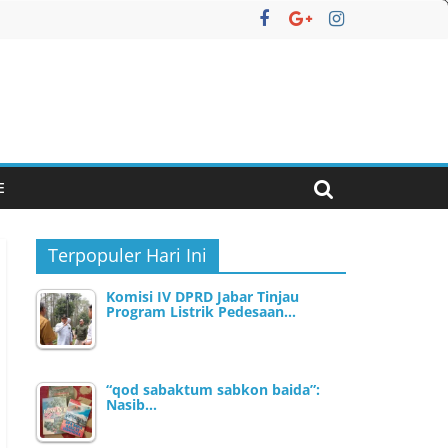
E
Terpopuler Hari Ini
Komisi IV DPRD Jabar Tinjau
Program Listrik Pedesaan…
“qod sabaktum sabkon baida”:
Nasib…