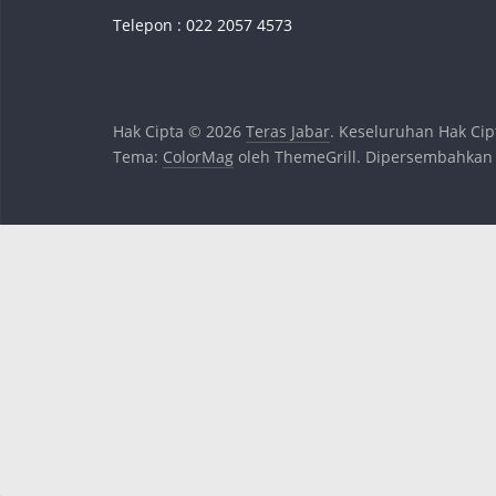
Telepon : 022 2057 4573
Hak Cipta © 2026
Teras Jabar
. Keseluruhan Hak Cip
Tema:
ColorMag
oleh ThemeGrill. Dipersembahkan