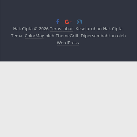
Hak Cipta © 2026
Teras Jabar
. Keseluruhan Hak Cipta.
Tema:
ColorMag
oleh ThemeGrill. Dipersembahkan oleh
WordPress
.