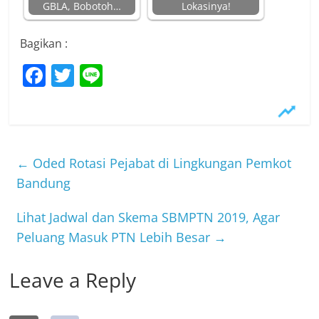
GBLA, Bobotoh…
Lokasinya!
Bagikan :
F
T
Li
a
w
n
c
itt
e
e
er
b
←
Oded Rotasi Pejabat di Lingkungan Pemkot
o
Bandung
o
Lihat Jadwal dan Skema SBMPTN 2019, Agar
k
Peluang Masuk PTN Lebih Besar
→
Leave a Reply