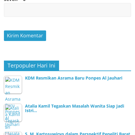
Terpopuler Hari Ini
KDM Resmikan Asrama Baru Ponpes Al Jauhari
Atalia Kamil Tegaskan Masalah Wanita Siap Jadi
Istri…
S. M. Kartosuwiryo dalam Perspektif Peneliti Barat