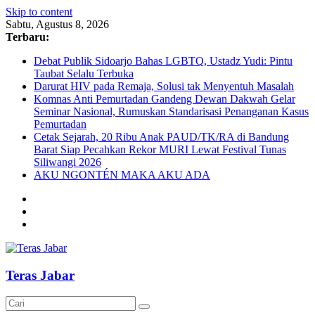
Skip to content
Sabtu, Agustus 8, 2026
Terbaru:
Debat Publik Sidoarjo Bahas LGBTQ, Ustadz Yudi: Pintu
Taubat Selalu Terbuka
Darurat HIV pada Remaja, Solusi tak Menyentuh Masalah
Komnas Anti Pemurtadan Gandeng Dewan Dakwah Gelar
Seminar Nasional, Rumuskan Standarisasi Penanganan Kasus
Pemurtadan
Cetak Sejarah, 20 Ribu Anak PAUD/TK/RA di Bandung
Barat Siap Pecahkan Rekor MURI Lewat Festival Tunas
Siliwangi 2026
AKU NGONTÉN MAKA AKU ADA
Teras Jabar