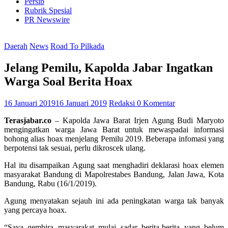
Persib
Rubrik Spesial
PR Newswire
Daerah
News
Road To Pilkada
Jelang Pemilu, Kapolda Jabar Ingatkan
Warga Soal Berita Hoax
16 Januari 2019
16 Januari 2019
Redaksi
0 Komentar
Terasjabar.co
– Kapolda Jawa Barat Irjen Agung Budi Maryoto
mengingatkan warga Jawa Barat untuk mewaspadai informasi
bohong alias hoax menjelang Pemilu 2019. Beberapa infomasi yang
berpotensi tak sesuai, perlu dikroscek ulang.
Hal itu disampaikan Agung saat menghadiri deklarasi hoax elemen
masyarakat Bandung di Mapolrestabes Bandung, Jalan Jawa, Kota
Bandung, Rabu (16/1/2019).
Agung menyatakan sejauh ini ada peningkatan warga tak banyak
yang percaya hoax.
“Saya gembira masyarakat mulai sadar berita-berita yang belum