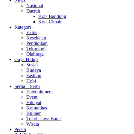
News
Nasional
Daerah
Kota Bandung
Kota Cimahi
Kategori
Ekbis
Kesehatan
Pendidikan
Teknologi
Olahraga
Gaya Hidup
Sosial
Budaya
Fashion
Hobi
Serba – Serbi
Entertainment
Event
Hikayat
Komunitas
Kuliner
Tokoh Jawa Barat
Wisata
Persib