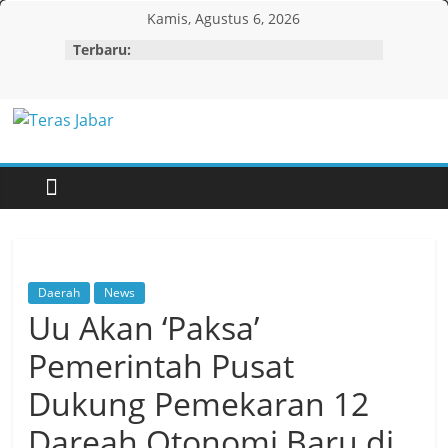
Skip
Kamis, Agustus 6, 2026
to
Terbaru:
content
Teras
Jabar
Daerah
News
Uu Akan ‘Paksa’
Pemerintah Pusat
Dukung Pemekaran 12
Dareah Otonomi Baru di