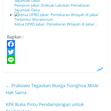
Pemprov Jabar Didesak Lakukan Pemekaran
Sejumlah Desa
Ketua DPRD Jabar: Pemekaran Wilayah di Jabar…
Bagikan :
F
a
T
c
w
L
e
i
i
b
t
n
←
Prabowo Tegaskan Warga Tionghoa Miliki
o
t
e
Hak Sama
o
e
KPK Buka Pintu Pendampingan untuk
k
r