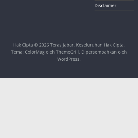
Disclaimer
Hak Cipta © 2026
Teras Jabar
. Keseluruhan Hak Cipta.
Tema:
ColorMag
oleh ThemeGrill. Dipersembahkan oleh
WordPress
.