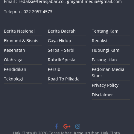
Email :
redaksi@terasjabar.co
,
ghigaintimedia@gmail.com
Telepon : 022 2057 4573
Berita Nasional
Berita Daerah
Tentang Kami
Ekonomi & Bisnis
Gaya Hidup
Redaksi
Kesehatan
Serba – Serbi
Hubungi Kami
Olahraga
Rubrik Spesial
Pasang Iklan
Pendidikan
Persib
Pedoman Media
Siber
Teknologi
Road To Pilkada
Privacy Policy
Disclaimer
Hak Cipta © 2026
Teras Jabar
. Keseluruhan Hak Cipta.