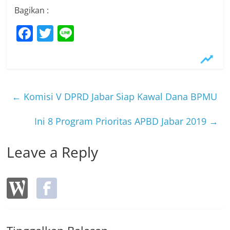
Bagikan :
F
T
Li
a
w
n
c
itt
e
e
er
b
←
Komisi V DPRD Jabar Siap Kawal Dana BPMU
o
Ini 8 Program Prioritas APBD Jabar 2019
→
o
k
Leave a Reply