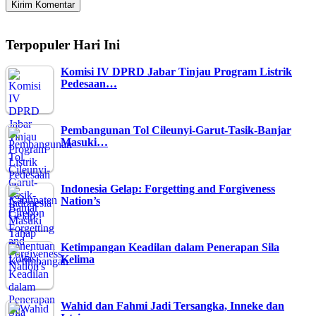
Terpopuler Hari Ini
Komisi IV DPRD Jabar Tinjau Program Listrik
Pedesaan…
Pembangunan Tol Cileunyi-Garut-Tasik-Banjar
Masuki…
Indonesia Gelap: Forgetting and Forgiveness
Nation’s
Ketimpangan Keadilan dalam Penerapan Sila
Kelima
Wahid dan Fahmi Jadi Tersangka, Inneke dan