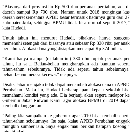
“Biasanya dari provinsi itu Rp 500 ribu per anak per tahun, ada di
daerah sampai Rp 700 ribu. Namun untuk 2018 mengingat kas
daerah seret sementara APBD besar termasuk hadirnya guru dari 27
kabupaten-kota, sehingga BPMU tidak bisa normal seperti 2017,”
kata Hadadi.
Untuk tahun ini, menurut Hadadi, pihaknya hanya sanggup
memenuhi setengah dari biasanya atau sebesar Rp 330 ribu per anak
per tahun. Alokasi dana yang disiapkan mencapai Rp 374 miliar.
“Kami hanya mampu (di tahun ini) 330 ribu rupiah per anak per
tahun, itu saja. Beliau-beliau mengharapkan ada bantuan seperti
tahun-tahun sebelumnya. Tidak ada seperti tahun sebelumnya,
beliau-beliau merasa kecewa,” ucapnya.
Disdik Jabar mengaku tidak dapat menambah alokasi dana di APBD
Perubahan. Maka itu, Hadadi berharap, para kepala sekolah bisa
memahami kondisi yang ada. Dia berjanji akan segera melapor ke
Gubernur Jabar Ridwan Kamil agar alokasi BPMU di 2019 dapat
kembali dianggarkan.
“Paling kita sampaikan ke gubernur agar 2019 bisa kembali seperti
tahun-tahun sebelumnya. Itu saja, kalau APBD Perubahan enggak
mungkin sumber lain. Saya engak mau berikan harapan kosong,”
tutur Hadadi.