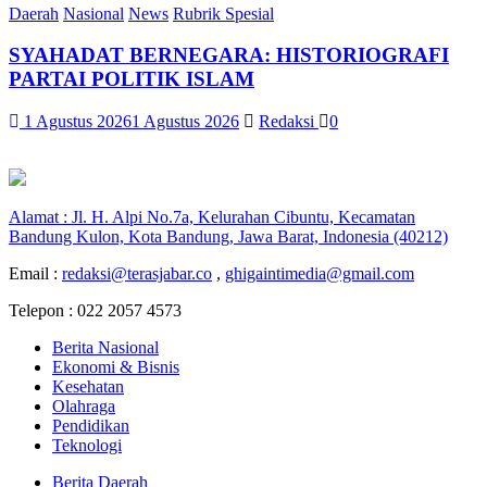
Daerah
Nasional
News
Rubrik Spesial
SYAHADAT BERNEGARA: HISTORIOGRAFI
PARTAI POLITIK ISLAM
1 Agustus 2026
1 Agustus 2026
Redaksi
0
Alamat : Jl. H. Alpi No.7a, Kelurahan Cibuntu, Kecamatan
Bandung Kulon, Kota Bandung, Jawa Barat, Indonesia (40212)
Email :
redaksi@terasjabar.co
,
ghigaintimedia@gmail.com
Telepon : 022 2057 4573
Berita Nasional
Ekonomi & Bisnis
Kesehatan
Olahraga
Pendidikan
Teknologi
Berita Daerah