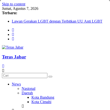
Skip to content
Jumat, Agustus 7, 2026
Terbaru:
Lawan Gerakan LGBT dengan Terbitkan UU Anti LGBT
Darurat HIV pada Remaja, Solusi tak Menyentuh Masalah
Komnas Anti Pemurtadan Gandeng Dewan Dakwah Gelar
Seminar Nasional, Rumuskan Standarisasi Penanganan Kasus
Pemurtadan
Cetak Sejarah, 20 Ribu Anak PAUD/TK/RA di Bandung
Barat Siap Pecahkan Rekor MURI Lewat Festival Tunas
Siliwangi 2026
Teras Jabar
AKU NGONTÉN MAKA AKU ADA
News
Nasional
Daerah
Kota Bandung
Kota Cimahi