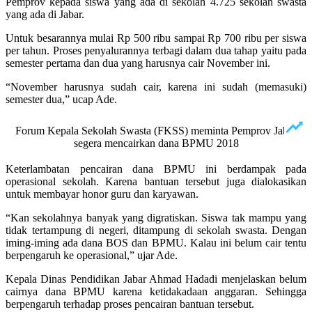
Pemprov kepada siswa yang ada di sekolah 4.725 sekolah swasta
yang ada di Jabar.
Untuk besarannya mulai Rp 500 ribu sampai Rp 700 ribu per siswa
per tahun. Proses penyalurannya terbagi dalam dua tahap yaitu pada
semester pertama dan dua yang harusnya cair November ini.
“November harusnya sudah cair, karena ini sudah (memasuki)
semester dua,” ucap Ade.
Forum Kepala Sekolah Swasta (FKSS) meminta Pemprov Jabar
segera mencairkan dana BPMU 2018
Keterlambatan pencairan dana BPMU ini berdampak pada
operasional sekolah. Karena bantuan tersebut juga dialokasikan
untuk membayar honor guru dan karyawan.
“Kan sekolahnya banyak yang digratiskan. Siswa tak mampu yang
tidak tertampung di negeri, ditampung di sekolah swasta. Dengan
iming-iming ada dana BOS dan BPMU. Kalau ini belum cair tentu
berpengaruh ke operasional,” ujar Ade.
Kepala Dinas Pendidikan Jabar Ahmad Hadadi menjelaskan belum
cairnya dana BPMU karena ketidakadaan anggaran. Sehingga
berpengaruh terhadap proses pencairan bantuan tersebut.