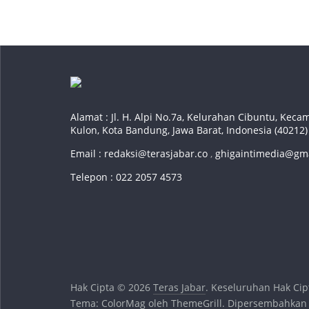
Alamat : Jl. H. Alpi No.7a, Kelurahan Cibuntu, Ke
Kulon, Kota Bandung, Jawa Barat, Indonesia (40212)
Email :
redaksi@terasjabar.co
,
ghigaintimedia@gm
Telepon : 022 2057 4573
Hak Cipta © 2026
Teras Jabar
. Keseluruhan Hak Cip
Tema:
ColorMag
oleh ThemeGrill. Dipersembahkan