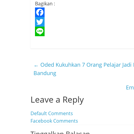
Bagikan :
F
a
T
c
w
L
e
i
i
b
t
n
←
Oded Kukuhkan 7 Orang Pelajar Jadi
o
t
e
Bandung
o
e
Em
k
r
Leave a Reply
Default Comments
Facebook Comments
Tinggalkan Balasan