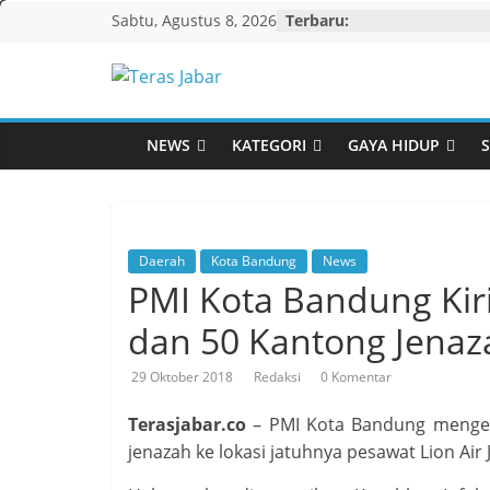
Skip
Sabtu, Agustus 8, 2026
Terbaru:
to
content
Teras
Jabar
NEWS
KATEGORI
GAYA HIDUP
S
Daerah
Kota Bandung
News
PMI Kota Bandung Kir
dan 50 Kantong Jena
29 Oktober 2018
Redaksi
0 Komentar
Terasjabar.co
– PMI Kota Bandung menger
jenazah ke lokasi jatuhnya pesawat Lion Air 