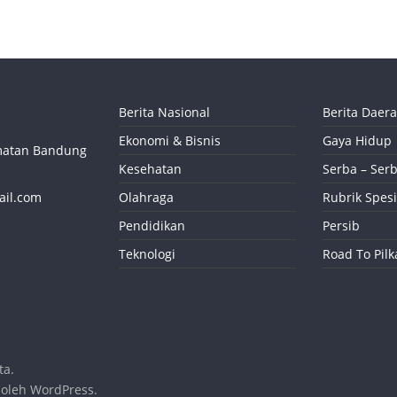
Berita Nasional
Berita Daer
Ekonomi & Bisnis
Gaya Hidup
camatan Bandung
Kesehatan
Serba – Serb
ail.com
Olahraga
Rubrik Spesi
Pendidikan
Persib
Teknologi
Road To Pil
ta.
 oleh
WordPress
.