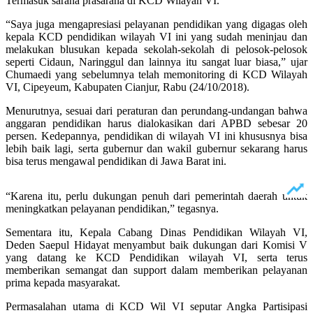
Termasuk sarana prasarana di KCD Wilayah VI.
“Saya juga mengapresiasi pelayanan pendidikan yang digagas oleh
kepala KCD pendidikan wilayah VI ini yang sudah meninjau dan
melakukan blusukan kepada sekolah-sekolah di pelosok-pelosok
seperti Cidaun, Naringgul dan lainnya itu sangat luar biasa,” ujar
Chumaedi yang sebelumnya telah memonitoring di KCD Wilayah
VI, Cipeyeum, Kabupaten Cianjur, Rabu (24/10/2018).
Menurutnya, sesuai dari peraturan dan perundang-undangan bahwa
anggaran pendidikan harus dialokasikan dari APBD sebesar 20
persen. Kedepannya, pendidikan di wilayah VI ini khususnya bisa
lebih baik lagi, serta gubernur dan wakil gubernur sekarang harus
bisa terus mengawal pendidikan di Jawa Barat ini.
“Karena itu, perlu dukungan penuh dari pemerintah daerah untuk
meningkatkan pelayanan pendidikan,” tegasnya.
Sementara itu, Kepala Cabang Dinas Pendidikan Wilayah VI,
Deden Saepul Hidayat menyambut baik dukungan dari Komisi V
yang datang ke KCD Pendidikan wilayah VI, serta terus
memberikan semangat dan support dalam memberikan pelayanan
prima kepada masyarakat.
Permasalahan utama di KCD Wil VI seputar Angka Partisipasi