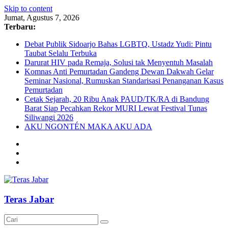
Skip to content
Jumat, Agustus 7, 2026
Terbaru:
Debat Publik Sidoarjo Bahas LGBTQ, Ustadz Yudi: Pintu
Taubat Selalu Terbuka
Darurat HIV pada Remaja, Solusi tak Menyentuh Masalah
Komnas Anti Pemurtadan Gandeng Dewan Dakwah Gelar
Seminar Nasional, Rumuskan Standarisasi Penanganan Kasus
Pemurtadan
Cetak Sejarah, 20 Ribu Anak PAUD/TK/RA di Bandung
Barat Siap Pecahkan Rekor MURI Lewat Festival Tunas
Siliwangi 2026
AKU NGONTÉN MAKA AKU ADA
Teras Jabar