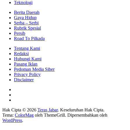
Teknologi
Berita Daerah
Gaya Hidup
Serba – Serbi
Rubrik Spesial
Persib
Road To Pilkada
Tentang Kami
Redaksi
Hubungi Kami
Pasang Iklan
Pedoman Media Siber
Privacy Policy
Disclaimer
Hak Cipta © 2026
Teras Jabar
. Keseluruhan Hak Cipta.
Tema:
ColorMag
oleh ThemeGrill. Dipersembahkan oleh
WordPress
.