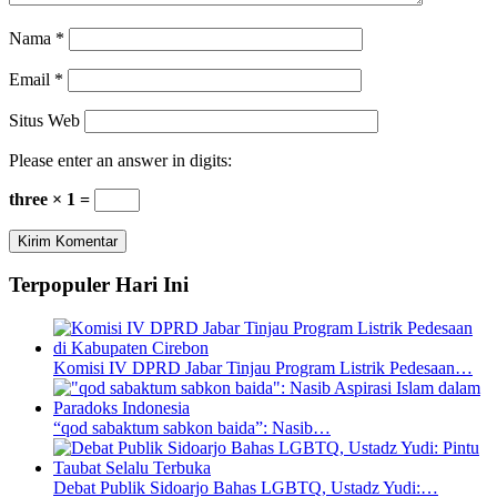
Nama
*
Email
*
Situs Web
Please enter an answer in digits:
three × 1 =
Terpopuler Hari Ini
Komisi IV DPRD Jabar Tinjau Program Listrik Pedesaan…
“qod sabaktum sabkon baida”: Nasib…
Debat Publik Sidoarjo Bahas LGBTQ, Ustadz Yudi:…