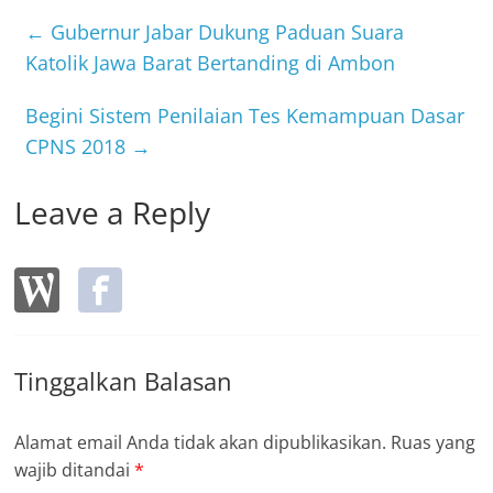
e
er
b
←
Gubernur Jabar Dukung Paduan Suara
o
Katolik Jawa Barat Bertanding di Ambon
o
Begini Sistem Penilaian Tes Kemampuan Dasar
k
CPNS 2018
→
Leave a Reply
Tinggalkan Balasan
Alamat email Anda tidak akan dipublikasikan.
Ruas yang
wajib ditandai
*