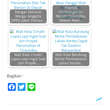
Polemik
Dengar Keluhan
Pembangunan
Warga, Anggota
Perum Cireundeu,
DPRD Jabar Pantau…
Dewan Akan…
Wali Kota Cimahi
Wali Kota Bandung
Lupa-Lupa Ingat Soal
Minta Pembebasan
Izin Proyek…
Lahan Kereta…
Bagikan :
F
T
Li
a
w
n
c
itt
e