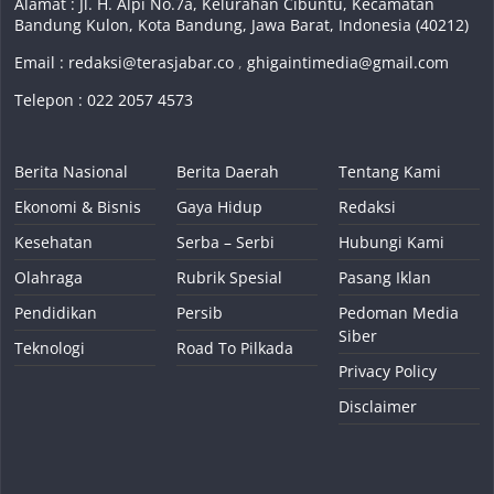
Alamat : Jl. H. Alpi No.7a, Kelurahan Cibuntu, Kecamatan
Bandung Kulon, Kota Bandung, Jawa Barat, Indonesia (40212)
Email :
redaksi@terasjabar.co
,
ghigaintimedia@gmail.com
Telepon : 022 2057 4573
Berita Nasional
Berita Daerah
Tentang Kami
Ekonomi & Bisnis
Gaya Hidup
Redaksi
Kesehatan
Serba – Serbi
Hubungi Kami
Olahraga
Rubrik Spesial
Pasang Iklan
Pendidikan
Persib
Pedoman Media
Siber
Teknologi
Road To Pilkada
Privacy Policy
Disclaimer