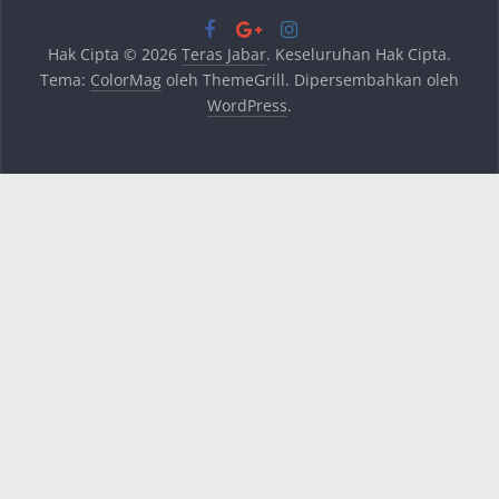
Hak Cipta © 2026
Teras Jabar
. Keseluruhan Hak Cipta.
Tema:
ColorMag
oleh ThemeGrill. Dipersembahkan oleh
WordPress
.