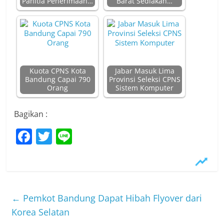
Panitia Penerimaan…
Barat Sediakan…
Kuota CPNS Kota
Jabar Masuk Lima
Bandung Capai 790
Provinsi Seleksi CPNS
Orang
Sistem Komputer
Bagikan :
F
T
Li
a
w
n
c
itt
e
e
er
b
←
Pemkot Bandung Dapat Hibah Flyover dari
o
Korea Selatan