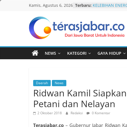
Skip
Kamis, Agustus 6, 2026
Terbaru:
KELEBIHAN ENERG
to
Komnas Anti Pem
Dewan Dakwah Ge
content
Nasional, Rumusk
Penanganan Kasu
Teras
Cetak Sejarah, 20
PAUD/TK/RA di Ba
Jabar
Pecahkan Rekor M
Festival Tunas Si
NEWS
KATEGORI
GAYA HIDUP
AKU NGONTÉN M
Lawan Gerakan L
Terbitkan UU Ant
Daerah
News
Ridwan Kamil Siapkan 
Petani dan Nelayan
2 Oktober 2018
Redaksi
0 Komentar
Terasjabar.co
– Gubernur Jabar Ridwan Kam