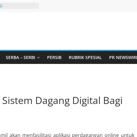
I
urtadan Gandeng
lar Seminar
an Standarisasi
s Pemurtadan
 Ribu Anak
ndung Barat Siap
URI Lewat
liwangi 2026
SERBA – SERBI
PERSIB
RUBRIK SPESIAL
PR NEWSWIR
AKA AKU ADA
GBT dengan
i LGBT
Sistem Dagang Digital Bagi
il akan menfasilitasi aplikasi perdagangan online untuk