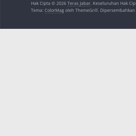
Hak Cipta © 2026
Teras Jabar
. Keseluruhan Hak Cip
Tema:
ColorMag
oleh ThemeGrill. Dipersembahkan