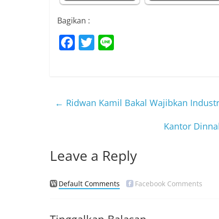
Bagikan :
F
T
Li
a
w
n
c
itt
e
e
er
b
←
Ridwan Kamil Bakal Wajibkan Indust
o
Kantor Dinna
o
k
Leave a Reply
Default Comments
Facebook Comments