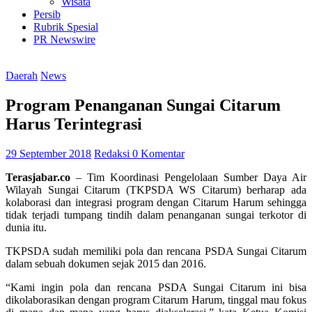
Wisata
Persib
Rubrik Spesial
PR Newswire
Daerah
News
Program Penanganan Sungai Citarum
Harus Terintegrasi
29 September 2018
Redaksi
0 Komentar
Terasjabar.co
– Tim Koordinasi Pengelolaan Sumber Daya Air
Wilayah Su­ngai Citarum (TKPSDA WS Cita­rum) berharap ada
kolaborasi dan integrasi program de­ngan Citarum Ha­rum sehingga
tidak terjadi tumpang tindih dalam penanganan sungai ter­kotor di
dunia itu.
TKPSDA sudah memiliki pola dan rencana PSDA Sungai Citarum
dalam sebuah dokumen sejak 2015 dan 2016.
“Kami ingin pola dan rencana PSDA Sungai Citarum ini bisa
dikola­bo­rasikan dengan program Cita­rum Harum, tinggal mau fokus