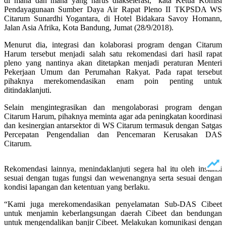
di mana dan mana yang harus diakselerasi,” kata Ketua Komisi
Pendayagunaan Sumber Daya Air Rapat Pleno II TKPSDA WS
Citarum Su­nardhi Yogantara, di Hotel Bidakara Savoy Homann,
Jalan Asia Afrika, Kota Bandung, Jumat (28/9/2018).
Menurut dia, integrasi dan kolaborasi program dengan Ci­tarum
Harum tersebut menjadi salah satu rekomendasi dari hasil rapat
pleno yang nantinya akan ditetapkan menjadi per­atur­an Menteri
Pekerjaan Umum dan Perumahan Rakyat. Pada rapat tersebut
pihaknya mere­komendasikan enam poin penting untuk
ditindaklanjuti.
Selain mengintegrasikan dan mengolaborasi program dengan
Citarum Harum, pihaknya meminta agar ada peningkatan koordinasi
dan kesinergian antarsektor di WS Citarum termasuk dengan Satgas
Percepatan Pengendalian dan Pencemaran Kerusakan DAS
Citarum.
Rekomendasi lainnya, menindaklanjuti segera hal itu oleh ­instansi
sesuai dengan tugas fungsi dan wewenangnya serta sesuai dengan
kondisi lapangan dan ketentuan yang berlaku.
“Kami juga merekomendasi­kan penyelamatan Sub-DAS Cibeet
untuk menjamin keberlangsungan daerah Cibeet dan bendungan
untuk mengendalikan banjir Cibeet. Melakukan komunikasi dengan