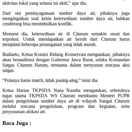
aktivitas lo­kal yang selama ini aktif,” ujar dia.
Dari sisi pendayagunaan sum­ber daya air, pihaknya juga
mengingatkan soal krisis ke­ter­sediaan sumber daya air, bah­kan
cenderung bisa menimbul­kan konflik.
Menurut dia, ke­ter­sediaan air di Citarum semakin su­sut dan
terpolusi. Untuk men­dapatkan air bersih dari Cita­rum harus
menjalani beberapa penanganan yang tidak murah.
Budiarto, Ketua Komisi Bi­dang Konservasi mengatakan, pihaknya
akan beraudiensi de­ngan Gubernur Jawa Barat, selaku Komandan
Satgas Citarum Ha­rum, terutama dalam me­nyu­sun rencana aksi
satgas.
“Polanya harus match, tidak paaing-aing,” tutur dia.
Ketua Harian TKPSDA Nana Nasuha mengatakan, sebetulnya
tugas utama TKPSDA WS Citarum membantu Menteri PUPR
dalam pengelolaan sumber daya air di wilayah Sungai Citarum
melalui rencana penge­lolaan, program dan kegiatan, serta
penyusunan alokasi air.
Baca Juga :