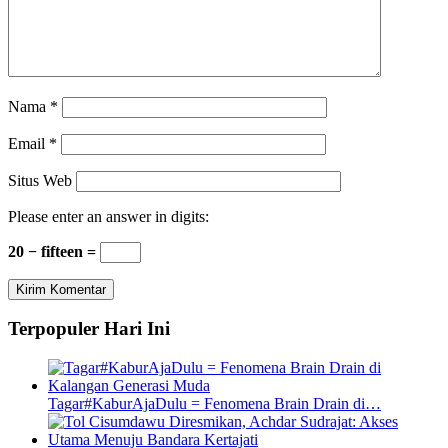
Nama
*
Email
*
Situs Web
Please enter an answer in digits:
20 − fifteen =
Terpopuler Hari Ini
Tagar#KaburAjaDulu = Fenomena Brain Drain di…