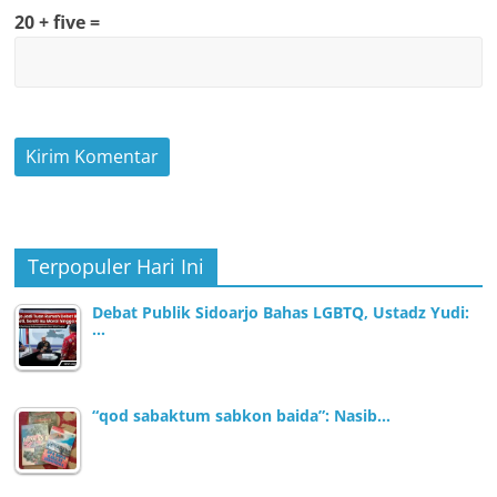
20 + five =
Terpopuler Hari Ini
Debat Publik Sidoarjo Bahas LGBTQ, Ustadz Yudi:
…
“qod sabaktum sabkon baida”: Nasib…