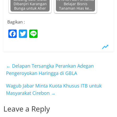
Dibanjiri Karangan
Belajar Bisnis
Bunga untuk Aher
Tanaman Hias ke…
Bagikan :
F
T
Li
a
w
n
c
itt
e
e
er
b
←
Delapan Tersangka Perankan Adegan
o
Pengeroyokan Haringga di GBLA
o
Wagub Jabar Minta Kuota Khusus ITB untuk
k
Masyarakat Cirebon
→
Leave a Reply