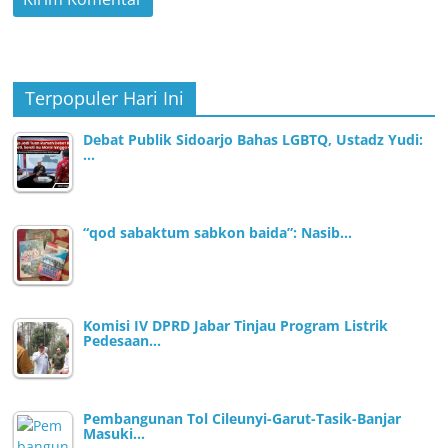
Terpopuler Hari Ini
Debat Publik Sidoarjo Bahas LGBTQ, Ustadz Yudi:
…
“qod sabaktum sabkon baida”: Nasib…
Komisi IV DPRD Jabar Tinjau Program Listrik
Pedesaan…
Pembangunan Tol Cileunyi-Garut-Tasik-Banjar
Masuki…