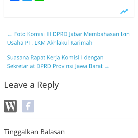
a
w
n
c
itt
e
e
er
b
←
Foto Komisi III DPRD Jabar Membahasan Izin
o
Usaha PT. LKM Akhlakul Karimah
o
Suasana Rapat Kerja Komisi I dengan
k
Sekretariat DPRD Provinsi Jawa Barat
→
Leave a Reply
Tinggalkan Balasan