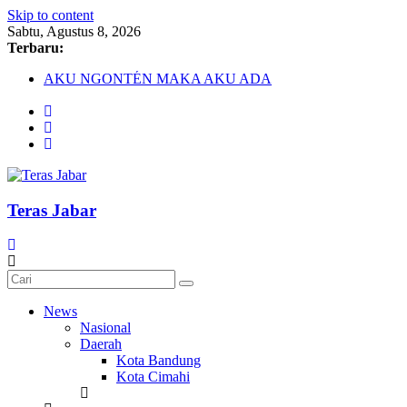
Skip to content
Sabtu, Agustus 8, 2026
Terbaru:
AKU NGONTÉN MAKA AKU ADA
Debat Publik Sidoarjo Bahas LGBTQ, Ustadz Yudi: Pintu Taub
Darurat HIV pada Remaja, Solusi tak Menyentuh Masalah
Komnas Anti Pemurtadan Gandeng Dewan Dakwah Gelar Semin
Cetak Sejarah, 20 Ribu Anak PAUD/TK/RA di Bandung Barat 
Teras Jabar
News
Nasional
Daerah
Kota Bandung
Kota Cimahi