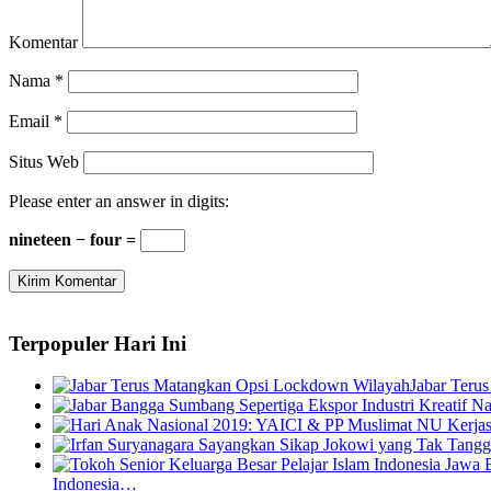
Komentar
Nama
*
Email
*
Situs Web
Please enter an answer in digits:
nineteen − four =
Terpopuler Hari Ini
Jabar Teru
Indonesia…