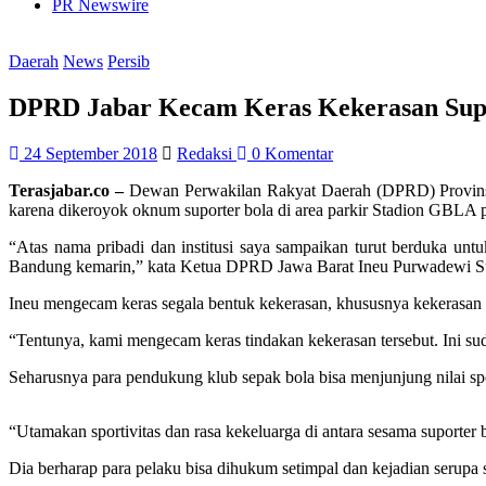
PR Newswire
Daerah
News
Persib
DPRD Jabar Kecam Keras Kekerasan Supo
24 September 2018
Redaksi
0 Komentar
Terasjabar.co –
Dewan Perwakilan Rakyat Daerah (DPRD) Provinsi J
karena dikeroyok oknum suporter bola di area parkir Stadion GBLA 
“Atas nama pribadi dan institusi saya sampaikan turut berduka unt
Bandung kemarin,” kata Ketua DPRD Jawa Barat Ineu Purwadewi Sun
Ineu mengecam keras segala bentuk kekerasan, khususnya kekerasan
“Tentunya, kami mengecam keras tindakan kekerasan tersebut. Ini su
Seharusnya para pendukung klub sepak bola bisa menjunjung nilai spo
“Utamakan sportivitas dan rasa kekeluarga di antara sesama suporter b
Dia berharap para pelaku bisa dihukum setimpal dan kejadian serupa se