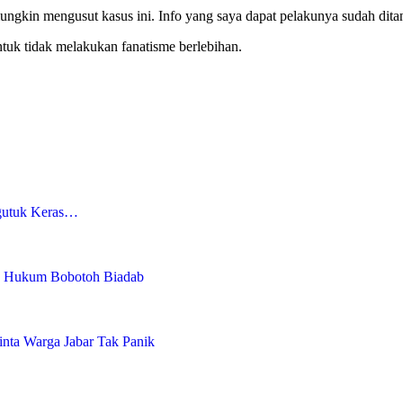
ngkin mengusut kasus ini. Info yang saya dapat pelakunya sudah dita
ntuk tidak melakukan fanatisme berlebihan.
gutuk Keras…
l: Hukum Bobotoh Biadab
nta Warga Jabar Tak Panik