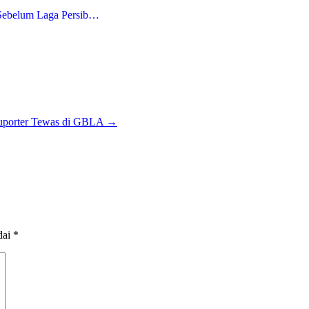
Sebelum Laga Persib…
Suporter Tewas di GBLA
→
dai
*