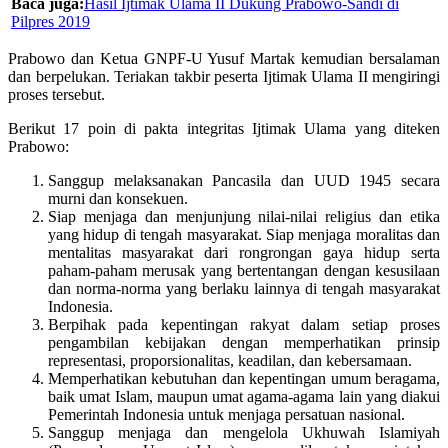
Baca juga:
Hasil Ijtimak Ulama II Dukung Prabowo-Sandi di
Pilpres 2019
Prabowo dan Ketua GNPF-U Yusuf Martak kemudian bersalaman
dan berpelukan. Teriakan takbir peserta Ijtimak Ulama II mengiringi
proses tersebut.
Berikut 17 poin di pakta integritas Ijtimak Ulama yang diteken
Prabowo:
Sanggup melaksanakan Pancasila dan UUD 1945 secara
murni dan konsekuen.
Siap menjaga dan menjunjung nilai-nilai religius dan etika
yang hidup di tengah masyarakat. Siap menjaga moralitas dan
mentalitas masyarakat dari rongrongan gaya hidup serta
paham-paham merusak yang bertentangan dengan kesusilaan
dan norma-norma yang berlaku lainnya di tengah masyarakat
Indonesia.
Berpihak pada kepentingan rakyat dalam setiap proses
pengambilan kebijakan dengan memperhatikan prinsip
representasi, proporsionalitas, keadilan, dan kebersamaan.
Memperhatikan kebutuhan dan kepentingan umum beragama,
baik umat Islam, maupun umat agama-agama lain yang diakui
Pemerintah Indonesia untuk menjaga persatuan nasional.
Sanggup menjaga dan mengelola Ukhuwah Islamiyah