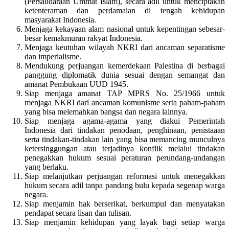
(Persaudaraan Ummat Islam), secara adil untuk menciptakan
ketenteraman dan perdamaian di tengah kehidupan
masyarakat Indonesia.
Menjaga kekayaan alam nasional untuk kepentingan sebesar-
besar kemakmuran rakyat Indonesia.
Menjaga keutuhan wilayah NKRI dari ancaman separatisme
dan imperialisme.
Mendukung perjuangan kemerdekaan Palestina di berbagai
panggung diplomatik dunia sesuai dengan semangat dan
amanat Pembukaan UUD 1945.
Siap menjaga amanat TAP MPRS No. 25/1966 untuk
menjaga NKRI dari ancaman komunisme serta paham-paham
yang bisa melemahkan bangsa dan negara lainnya.
Siap menjaga agama-agama yang diakui Pemerintah
Indonesia dari tindakan penodaan, penghinaan, penistaaan
serta tindakan-tindakan lain yang bisa memancing munculnya
ketersinggungan atau terjadinya konflik melalui tindakan
penegakkan hukum sesuai peraturan perundang-undangan
yang berlaku.
Siap melanjutkan perjuangan reformasi untuk menegakkan
hukum secara adil tanpa pandang bulu kepada segenap warga
negara.
Siap menjamin hak berserikat, berkumpul dan menyatakan
pendapat secara lisan dan tulisan.
Siap menjamin kehidupan yang layak bagi setiap warga