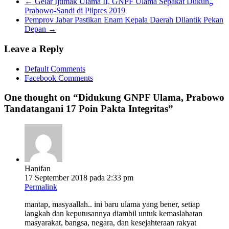
←
Gelar Ijtimak Ulama II, GNPF Ulama Sepakat Dukung
Prabowo-Sandi di Pilpres 2019
Pemprov Jabar Pastikan Enam Kepala Daerah Dilantik Pekan
Depan
→
Leave a Reply
Default Comments
Facebook Comments
One thought on “
Didukung GNPF Ulama, Prabowo
Tandatangani 17 Poin Pakta Integritas
”
Hanifan
17 September 2018 pada 2:33 pm
Permalink
mantap, masyaallah.. ini baru ulama yang bener, setiap
langkah dan keputusannya diambil untuk kemaslahatan
masyarakat, bangsa, negara, dan kesejahteraan rakyat