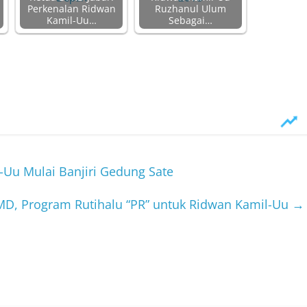
Perkenalan Ridwan
Ruzhanul Ulum
Kamil-Uu…
Sebagai…
Uu Mulai Banjiri Gedung Sate
MD, Program Rutihalu “PR” untuk Ridwan Kamil-Uu
→