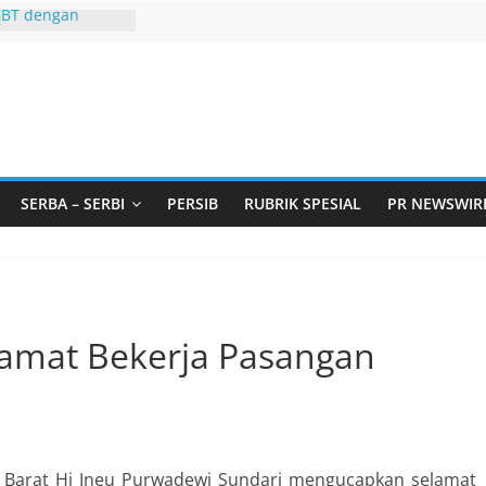
GBT dengan
 LGBT
Remaja, Solusi
asalah
urtadan Gandeng
lar Seminar
an Standarisasi
s Pemurtadan
 Ribu Anak
SERBA – SERBI
PERSIB
RUBRIK SPESIAL
PR NEWSWIR
ndung Barat Siap
URI Lewat
iwangi 2026
KA AKU ADA
lamat Bekerja Pasangan
 Barat Hj Ineu Purwadewi Sundari mengucapkan selamat