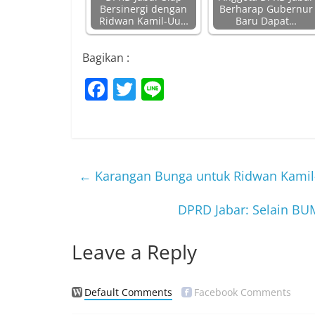
Bersinergi dengan
Berharap Gubernur
Ridwan Kamil-Uu…
Baru Dapat…
Bagikan :
F
T
Li
a
w
n
c
itt
e
e
er
b
←
Karangan Bunga untuk Ridwan Kamil-
o
DPRD Jabar: Selain BU
o
k
Leave a Reply
Default Comments
Facebook Comments