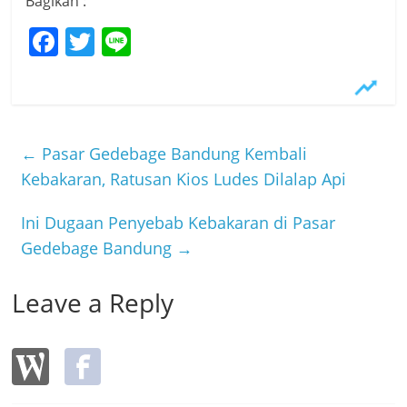
Bagikan :
F
T
Li
a
w
n
c
itt
e
e
er
b
←
Pasar Gedebage Bandung Kembali
o
Kebakaran, Ratusan Kios Ludes Dilalap Api
o
Ini Dugaan Penyebab Kebakaran di Pasar
k
Gedebage Bandung
→
Leave a Reply