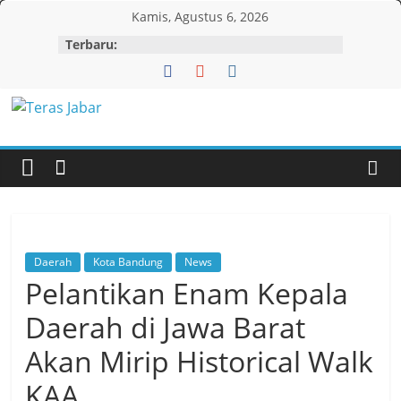
Skip
Kamis, Agustus 6, 2026
to
Terbaru:
content
Teras
Jabar
Daerah
Kota Bandung
News
Pelantikan Enam Kepala
Daerah di Jawa Barat
Akan Mirip Historical Walk
KAA