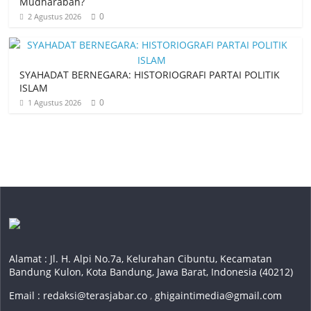
Mudharabah?
0
2 Agustus 2026
SYAHADAT BERNEGARA: HISTORIOGRAFI PARTAI POLITIK
ISLAM
0
1 Agustus 2026
Alamat : Jl. H. Alpi No.7a, Kelurahan Cibuntu, Kecamatan
Bandung Kulon, Kota Bandung, Jawa Barat, Indonesia (40212)
Email :
redaksi@terasjabar.co
,
ghigaintimedia@gmail.com