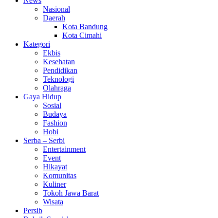
News
Nasional
Daerah
Kota Bandung
Kota Cimahi
Kategori
Ekbis
Kesehatan
Pendidikan
Teknologi
Olahraga
Gaya Hidup
Sosial
Budaya
Fashion
Hobi
Serba – Serbi
Entertainment
Event
Hikayat
Komunitas
Kuliner
Tokoh Jawa Barat
Wisata
Persib