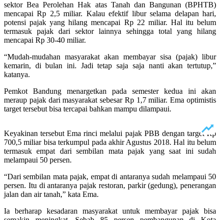
sektor Bea Perolehan Hak atas Tanah dan Bangunan (BPHTB)
mencapai Rp 2,5 miliar. Kalau efektif libur selama delapan hari,
potensi pajak yang hilang mencapai Rp 22 miliar. Hal itu belum
termasuk pajak dari sektor lainnya sehingga total yang hilang
mencapai Rp 30-40 miliar.
“Mudah-mudahan masyarakat akan membayar sisa (pajak) libur
kemarin, di bulan ini. Jadi tetap saja saja nanti akan tertutup,”
katanya.
Pemkot Bandung menargetkan pada semester kedua ini akan
meraup pajak dari masyarakat sebesar Rp 1,7 miliar. Ema optimistis
target tersebut bisa tercapai bahkan mampu dilampaui.
Keyakinan tersebut Ema rinci melalui pajak PBB dengan target Rp
700,5 miliar bisa terkumpul pada akhir Agustus 2018. Hal itu belum
termasuk empat dari sembilan mata pajak yang saat ini sudah
melampaui 50 persen.
“Dari sembilan mata pajak, empat di antaranya sudah melampaui 50
persen. Itu di antaranya pajak restoran, parkir (gedung), penerangan
jalan dan air tanah,” kata Ema.
Ia berharap kesadaran masyarakat untuk membayar pajak bisa
semakin meningkat. Sebab 85 persen pembangunan di Kota