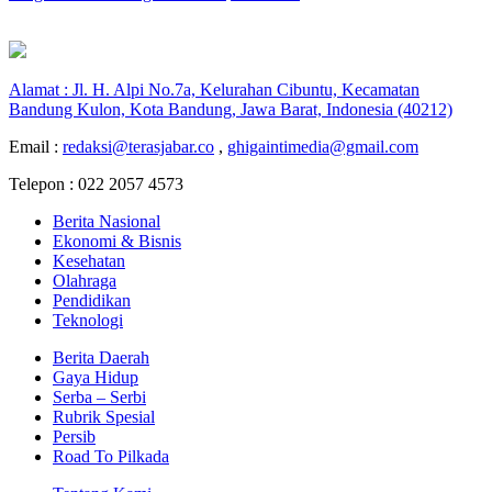
Alamat : Jl. H. Alpi No.7a, Kelurahan Cibuntu, Kecamatan
Bandung Kulon, Kota Bandung, Jawa Barat, Indonesia (40212)
Email :
redaksi@terasjabar.co
,
ghigaintimedia@gmail.com
Telepon : 022 2057 4573
Berita Nasional
Ekonomi & Bisnis
Kesehatan
Olahraga
Pendidikan
Teknologi
Berita Daerah
Gaya Hidup
Serba – Serbi
Rubrik Spesial
Persib
Road To Pilkada