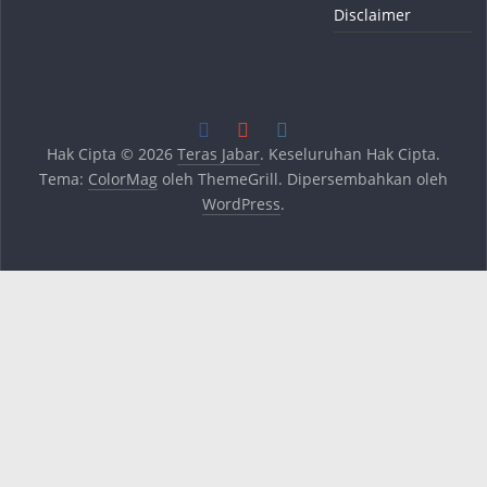
Disclaimer
Hak Cipta © 2026
Teras Jabar
. Keseluruhan Hak Cipta.
Tema:
ColorMag
oleh ThemeGrill. Dipersembahkan oleh
WordPress
.