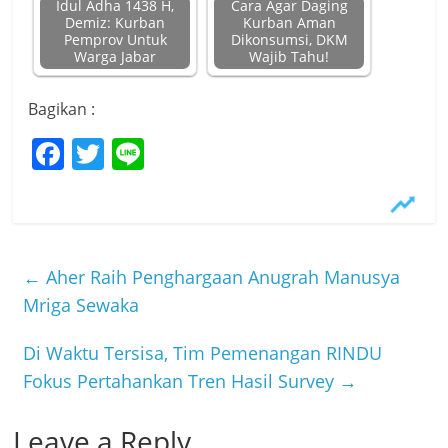
Idul Adha 1438 H,
Cara Agar Daging
Demiz: Kurban
Kurban Aman
Pemprov Untuk
Dikonsumsi, DKM
Warga Jabar
Wajib Tahu!
Bagikan :
F
T
Li
a
w
n
c
itt
e
e
er
b
←
Aher Raih Penghargaan Anugrah Manusya
o
Mriga Sewaka
o
Di Waktu Tersisa, Tim Pemenangan RINDU
k
Fokus Pertahankan Tren Hasil Survey
→
Leave a Reply