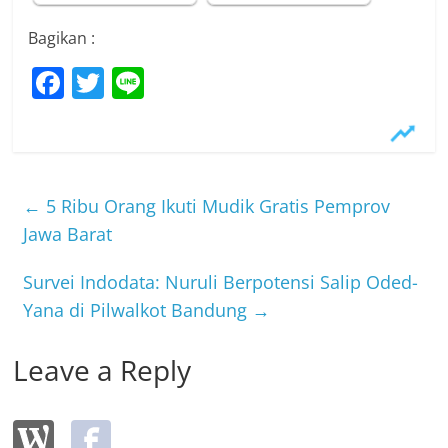
Bagikan :
F
T
Li
a
w
n
c
itt
e
e
er
b
←
5 Ribu Orang Ikuti Mudik Gratis Pemprov
o
Jawa Barat
o
Survei Indodata: Nuruli Berpotensi Salip Oded-
k
Yana di Pilwalkot Bandung
→
Leave a Reply