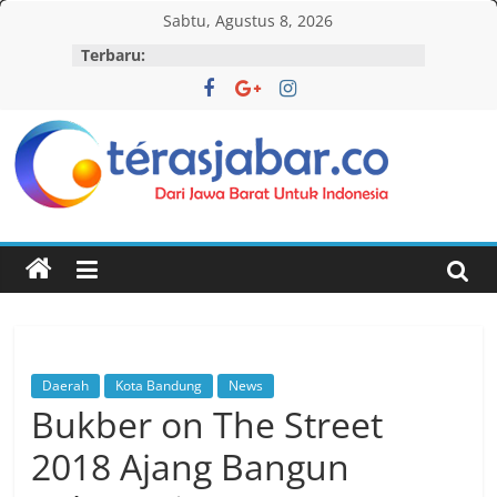
Skip
Sabtu, Agustus 8, 2026
to
Terbaru:
content
Teras
Jabar
Daerah
Kota Bandung
News
Bukber on The Street
2018 Ajang Bangun