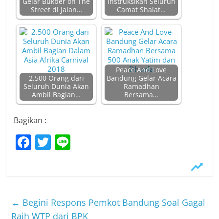
Gelar Bukber on The
Instruksikan Seluruh
Street di Jalan…
Camat Shalat…
Peace And Love
2.500 Orang dari
Bandung Gelar Acara
Seluruh Dunia Akan
Ramadhan
Ambil Bagian…
Bersama…
Bagikan :
F
T
Li
a
w
n
c
itt
e
e
er
b
←
Begini Respons Pemkot Bandung Soal Gagal
Raih WTP dari BPK