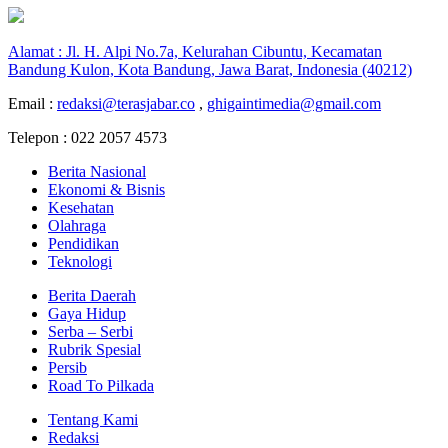
Alamat : Jl. H. Alpi No.7a, Kelurahan Cibuntu, Kecamatan
Bandung Kulon, Kota Bandung, Jawa Barat, Indonesia (40212)
Email :
redaksi@terasjabar.co
,
ghigaintimedia@gmail.com
Telepon : 022 2057 4573
Berita Nasional
Ekonomi & Bisnis
Kesehatan
Olahraga
Pendidikan
Teknologi
Berita Daerah
Gaya Hidup
Serba – Serbi
Rubrik Spesial
Persib
Road To Pilkada
Tentang Kami
Redaksi