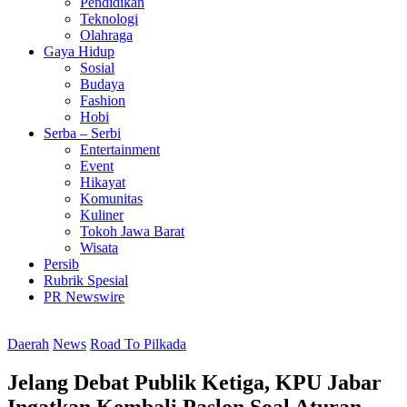
Pendidikan
Teknologi
Olahraga
Gaya Hidup
Sosial
Budaya
Fashion
Hobi
Serba – Serbi
Entertainment
Event
Hikayat
Komunitas
Kuliner
Tokoh Jawa Barat
Wisata
Persib
Rubrik Spesial
PR Newswire
Daerah
News
Road To Pilkada
Jelang Debat Publik Ketiga, KPU Jabar