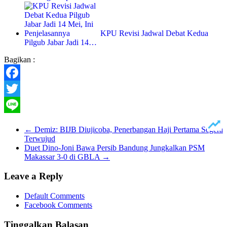
KPU Revisi Jadwal Debat Kedua
Pilgub Jabar Jadi 14…
Bagikan :
Facebook
Twitter
Line
←
Demiz: BIJB Diujicoba, Penerbangan Haji Pertama Segera
Terwujud
Duet Dino-Joni Bawa Persib Bandung Jungkalkan PSM
Makassar 3-0 di GBLA
→
Leave a Reply
Default Comments
Facebook Comments
Tinggalkan Balasan