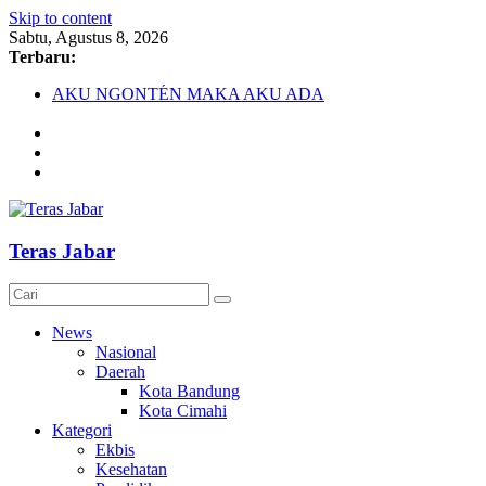
Skip to content
Sabtu, Agustus 8, 2026
Terbaru:
AKU NGONTÉN MAKA AKU ADA
Debat Publik Sidoarjo Bahas LGBTQ, Ustadz Yudi: Pintu
Taubat Selalu Terbuka
Darurat HIV pada Remaja, Solusi tak Menyentuh Masalah
Komnas Anti Pemurtadan Gandeng Dewan Dakwah Gelar
Seminar Nasional, Rumuskan Standarisasi Penanganan Kasus
Pemurtadan
Cetak Sejarah, 20 Ribu Anak PAUD/TK/RA di Bandung
Teras Jabar
Barat Siap Pecahkan Rekor MURI Lewat Festival Tunas
Siliwangi 2026
News
Nasional
Daerah
Kota Bandung
Kota Cimahi
Kategori
Ekbis
Kesehatan