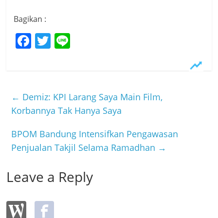
Bagikan :
F
T
Li
a
w
n
c
itt
e
e
er
←
Demiz: KPI Larang Saya Main Film,
b
Korbannya Tak Hanya Saya
o
o
BPOM Bandung Intensifkan Pengawasan
k
Penjualan Takjil Selama Ramadhan
→
Leave a Reply