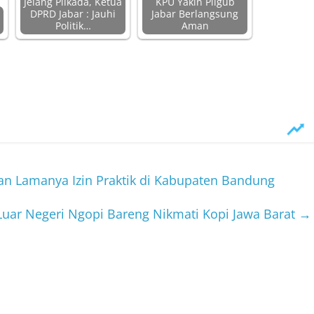
Jelang Pilkada, Ketua
KPU Yakin Pilgub
DPRD Jabar : Jauhi
Jabar Berlangsung
Politik…
Aman
an Lamanya Izin Praktik di Kabupaten Bandung
 Luar Negeri Ngopi Bareng Nikmati Kopi Jawa Barat
→