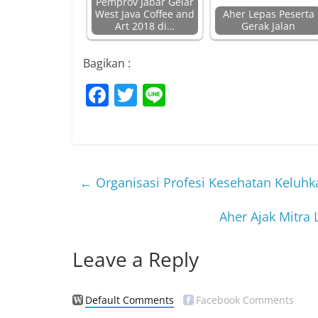
Pemprov Jabar Gelar
West Java Coffee and
Aher Lepas Peserta
Art 2018 di…
Gerak Jalan
Bagikan :
F
T
Li
a
w
n
c
itt
e
e
er
b
←
Organisasi Profesi Kesehatan Keluhk
o
Aher Ajak Mitra
o
k
Leave a Reply
Default Comments
Facebook Comments