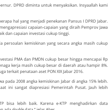
ernur. DPRD diminta untuk menyaksikan. Insyaallah kami
eberapa hal yang menjadi penekanan Pansus I DPRD Jabar.
 mengapresiasi capaian-capaian yang diraih Pemprov Jawa
ik dan capaian investasi cukup tinggi.
a persoalan kemiskinan yang secara angka masih cukup
 investasi PMA dan PMDN cukup besar hingga mencapai Rp
tenaga kerja masih cukup besar di daerah atau hampir 8%.
uga terkait penataan aset PON XIX Jabar 2016.
wa pada 2008 angka kemiskinan Jabar di angka 15% lebih.
at ini sangat diapresiasi Pemerintah Pusat. Jauh lebih
 bisa lebih baik. Karena e-KTP menghadirkan data
kan ada
double
data,” jelas Aher.