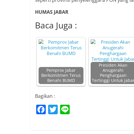
seperti provinsi penyelenggara PON yang la
HUMAS JABAR
Baca Juga :
Presiden Akan
Pemprov Jabar
Anugerahi
Berkomitmen Terus
Penghargaan
Benahi BUMD
Tertinggi Untuk Jaba
Bagikan :
F
T
Li
a
w
n
c
itt
e