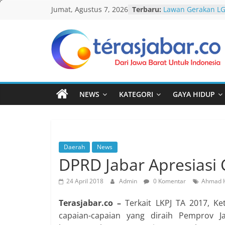
Skip
Jumat, Agustus 7, 2026
Terbaru:
Lawan Gerakan L
to
Terbitkan UU Anti
Darurat HIV pada 
content
tak Menyentuh M
Komnas Anti Pem
Teras
Dewan Dakwah Ge
Nasional, Rumusk
Jabar
Penanganan Kasu
Cetak Sejarah, 20
NEWS
KATEGORI
GAYA HIDUP
PAUD/TK/RA di Ba
Pecahkan Rekor M
Festival Tunas Sil
AKU NGONTÉN MA
Daerah
News
DPRD Jabar Apresiasi
24 April 2018
Admin
0 Komentar
Ahmad 
Terasjabar.co –
Terkait LKPJ TA 2017, K
capaian-capaian yang diraih Pemprov 