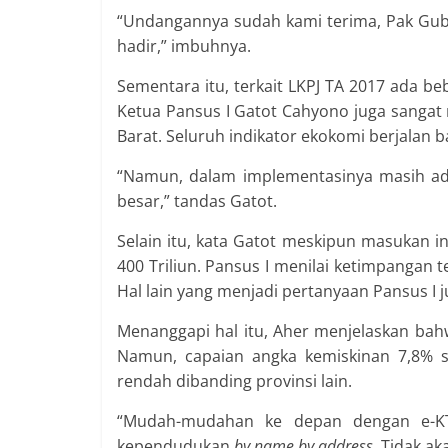
“Undangannya sudah kami terima, Pak Gub
hadir,” imbuhnya.
Sementara itu, terkait LKPJ TA 2017 ada b
Ketua Pansus I Gatot Cahyono juga sangat
Barat. Seluruh indikator ekokomi berjalan ba
“Namun, dalam implementasinya masih ad
besar,” tandas Gatot.
Selain itu, kata Gatot meskipun masukan
400 Triliun. Pansus I menilai ketimpangan 
Hal lain yang menjadi pertanyaan Pansus I j
Menanggapi hal itu, Aher menjelaskan bah
Namun, capaian angka kemiskinan 7,8% sa
rendah dibanding provinsi lain.
“Mudah-mudahan ke depan dengan e-KTP
kependudukan
by name by address
. Tidak a