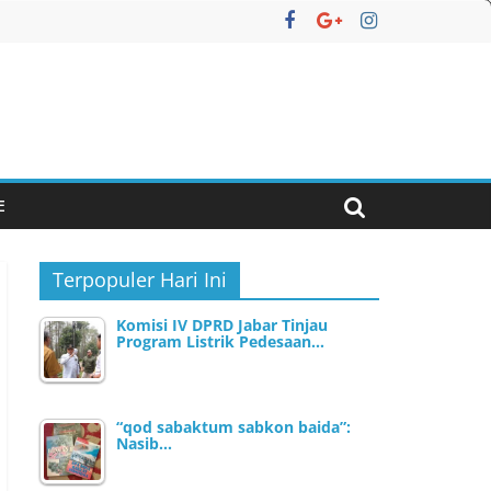
E
Terpopuler Hari Ini
Komisi IV DPRD Jabar Tinjau
Program Listrik Pedesaan…
“qod sabaktum sabkon baida”:
Nasib…