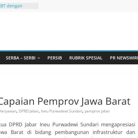
GBT dengan
 LGBT
Remaja, Solusi
asalah
urtadan Gandeng
lar Seminar
an Standarisasi
s Pemurtadan
 Ribu Anak
SERBA – SERBI
PERSIB
RUBRIK SPESIAL
PR NEWSWIR
ndung Barat Siap
URI Lewat
iwangi 2026
KA AKU ADA
 Capaian Pemprov Jawa Barat
,
,
,
Heryawan
DPRD Jabar
Ineu Purwadewi Sundari
pemprov jabar
etua DPRD Jabar Ineu Purwadewi Sundari mengapresiasi
Jawa Barat di bidang pembangunan infrastruktur dan