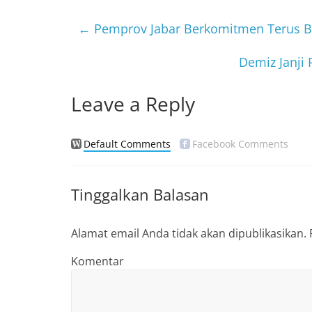
e
er
b
←
Pemprov Jabar Berkomitmen Terus 
o
Demiz Janji 
o
k
Leave a Reply
Default Comments
Facebook Comments
Tinggalkan Balasan
Alamat email Anda tidak akan dipublikasikan.
Komentar