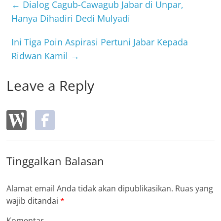
b
←
Dialog Cagub-Cawagub Jabar di Unpar,
o
Hanya Dihadiri Dedi Mulyadi
o
Ini Tiga Poin Aspirasi Pertuni Jabar Kepada
k
Ridwan Kamil
→
Leave a Reply
Tinggalkan Balasan
Alamat email Anda tidak akan dipublikasikan.
Ruas yang
wajib ditandai
*
Komentar