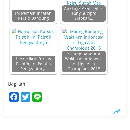
Anaknya Akan Lahir,
Ini Pemain Incaran
Tony Sucipto
Persib Bandung
Siapkan…
Maung Bandung
Herrie Ikut Kursus
Wakilkan Indonesia
Pelatih, Ini Pelatih
di Liga Asia
Penggantinya
Champions 2018
Bagikan :
F
T
Li
a
w
n
c
itt
e
e
er