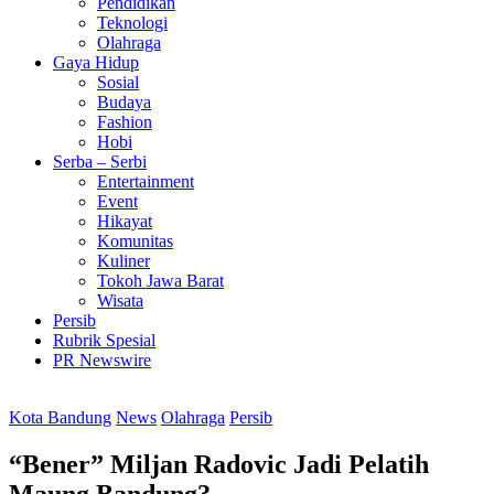
Pendidikan
Teknologi
Olahraga
Gaya Hidup
Sosial
Budaya
Fashion
Hobi
Serba – Serbi
Entertainment
Event
Hikayat
Komunitas
Kuliner
Tokoh Jawa Barat
Wisata
Persib
Rubrik Spesial
PR Newswire
Kota Bandung
News
Olahraga
Persib
“Bener” Miljan Radovic Jadi Pelatih