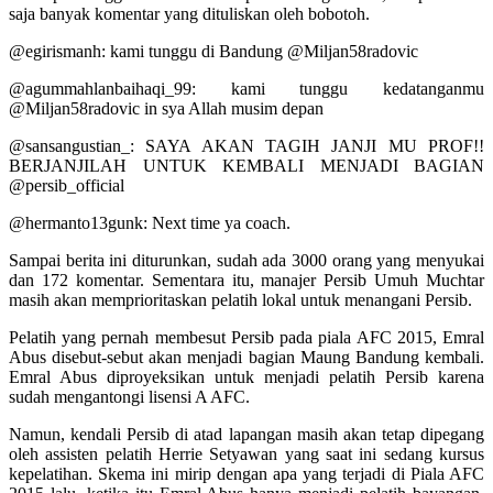
saja banyak komentar yang dituliskan oleh bobotoh.
@egirismanh: kami tunggu di Bandung @Miljan58radovic
@agummahlanbaihaqi_99: kami tunggu kedatanganmu
@Miljan58radovic in sya Allah musim depan
@sansangustian_: SAYA AKAN TAGIH JANJI MU PROF!!
BERJANJILAH UNTUK KEMBALI MENJADI BAGIAN
@persib_official
@hermanto13gunk: Next time ya coach.
Sampai berita ini diturunkan, sudah ada 3000 orang yang menyukai
dan 172 komentar. Sementara itu, manajer Persib Umuh Muchtar
masih akan memprioritaskan pelatih lokal untuk menangani Persib.
Pelatih yang pernah membesut Persib pada piala AFC 2015, Emral
Abus disebut-sebut akan menjadi bagian Maung Bandung kembali.
Emral Abus diproyeksikan untuk menjadi pelatih Persib karena
sudah mengantongi lisensi A AFC.
Namun, kendali Persib di atad lapangan masih akan tetap dipegang
oleh assisten pelatih Herrie Setyawan yang saat ini sedang kursus
kepelatihan. Skema ini mirip dengan apa yang terjadi di Piala AFC