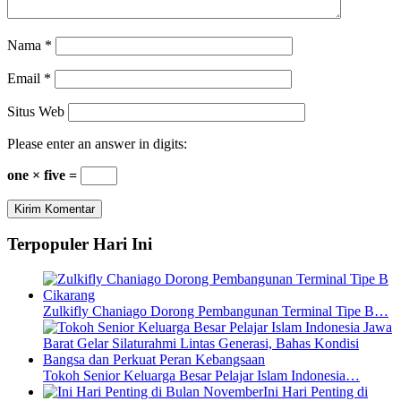
Nama
*
Email
*
Situs Web
Please enter an answer in digits:
one × five =
Terpopuler Hari Ini
Zulkifly Chaniago Dorong Pembangunan Terminal Tipe B…
Tokoh Senior Keluarga Besar Pelajar Islam Indonesia…
Ini Hari Penting di