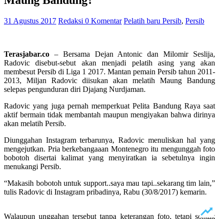
Maung Bandung?
31 Agustus 2017
Redaksi
0 Komentar
Pelatih baru Persib
,
Persib
Terasjabar.co
– Bersama Dejan Antonic dan Milomir Seslija,
Radovic disebut-sebut akan menjadi pelatih asing yang akan
membesut Persib di Liga 1 2017. Mantan pemain Persib tahun 2011-
2013, Miljan Radovic diisukan akan melatih Maung Bandung
selepas pengunduran diri Djajang Nurdjaman.
Radovic yang juga pernah memperkuat Pelita Bandung Raya saat
aktif bermain tidak membantah maupun mengiyakan bahwa dirinya
akan melatih Persib.
Diunggahan Instagram terbarunya, Radovic menuliskan hal yang
mengejutkan. Pria berkebangaaan Montenegro itu mengunggah foto
bobotoh disertai kalimat yang menyiratkan ia sebetulnya ingin
menukangi Persib.
“Makasih bobotoh untuk support..saya mau tapi..sekarang tim lain,”
tulis Radovic di Instagram pribadinya, Rabu (30/8/2017) kemarin.
Walaupun unggahan tersebut tanpa keterangan foto, tetapi sontak