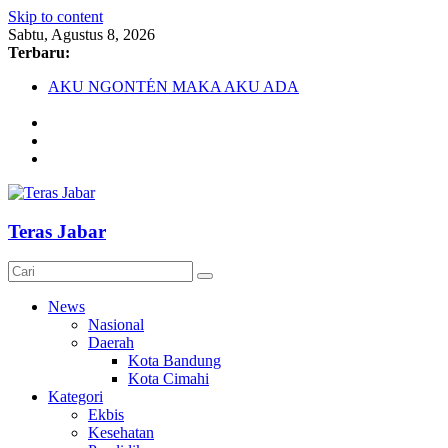
Skip to content
Sabtu, Agustus 8, 2026
Terbaru:
AKU NGONTÉN MAKA AKU ADA
Debat Publik Sidoarjo Bahas LGBTQ, Ustadz Yudi: Pintu
Taubat Selalu Terbuka
Darurat HIV pada Remaja, Solusi tak Menyentuh Masalah
Komnas Anti Pemurtadan Gandeng Dewan Dakwah Gelar
Seminar Nasional, Rumuskan Standarisasi Penanganan Kasus
Pemurtadan
Cetak Sejarah, 20 Ribu Anak PAUD/TK/RA di Bandung
Teras Jabar
Barat Siap Pecahkan Rekor MURI Lewat Festival Tunas
Siliwangi 2026
News
Nasional
Daerah
Kota Bandung
Kota Cimahi
Kategori
Ekbis
Kesehatan