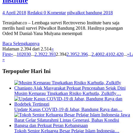
Institute
4 April 2018
Redaksi
0 Komentar
pilwalkot bandung 2018
Terasjabar.co – Lembaga survei Rectroverso Institute baru saja
merilis hasil survei Pilwalkot Bandung 2018. Hasilnya pasangan
Oded M Danial-Yana Mulyana menempati
Baca Selengkapnya
Halaman 2.394 dari 2.514
«
First
«
...
10
20
30
...
2.392
2.393
2.394
2.395
2.396
...
2.400
2.410
2.420
...
»
L
»
Terpopuler Hari Ini
Musim Kemarau Tingkatkan Risiko Karhutla, Zulkifly…
Update Kasus COVID-19 di Jabar, Bandung Raya dan…
Tokoh Senior Keluarga Besar Pelajar Islam Indonesia…