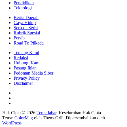
Pendidikan
Teknologi
Berita Daerah
Gaya Hidup
Serba – Serbi
Rubrik Spesial
Persib
Road To Pilkada
Tentang Kami
Redaksi
Hubungi Kami
Pasang Iklan
Pedoman Media Siber
Privacy Policy
Disclaimer
Hak Cipta © 2026
Teras Jabar
. Keseluruhan Hak Cipta.
Tema:
ColorMag
oleh ThemeGrill. Dipersembahkan oleh
WordPress
.