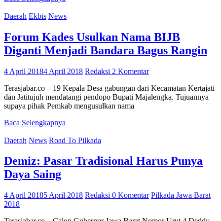
Daerah
Ekbis
News
Forum Kades Usulkan Nama BIJB
Diganti Menjadi Bandara Bagus Rangin
4 April 2018
4 April 2018
Redaksi
2 Komentar
Terasjabar.co – 19 Kepala Desa gabungan dari Kecamatan Kertajati
dan Jatitujuh mendatangi pendopo Bupati Majalengka. Tujuannya
supaya pihak Pemkab mengusulkan nama
Baca Selengkapnya
Daerah
News
Road To Pilkada
Demiz: Pasar Tradisional Harus Punya
Daya Saing
4 April 2018
5 April 2018
Redaksi
0 Komentar
Pilkada Jawa Barat
2018
Terasjabar.co – Calon Gubernur Jawa Barat Nomor Urut 4 Deddy