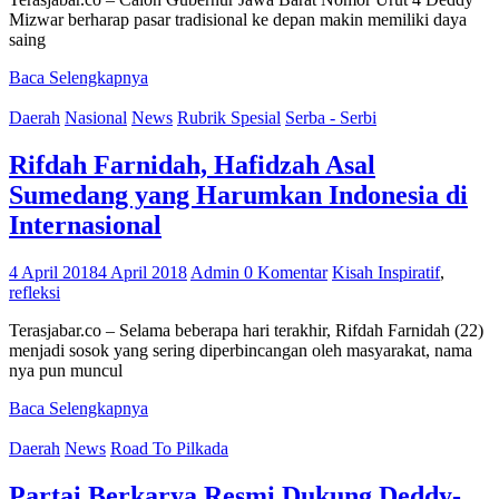
Mizwar berharap pasar tradisional ke depan makin memiliki daya
saing
Baca Selengkapnya
Daerah
Nasional
News
Rubrik Spesial
Serba - Serbi
Rifdah Farnidah, Hafidzah Asal
Sumedang yang Harumkan Indonesia di
Internasional
4 April 2018
4 April 2018
Admin
0 Komentar
Kisah Inspiratif
,
refleksi
Terasjabar.co – Selama beberapa hari terakhir, Rifdah Farnidah (22)
menjadi sosok yang sering diperbincangan oleh masyarakat, nama
nya pun muncul
Baca Selengkapnya
Daerah
News
Road To Pilkada
Partai Berkarya Resmi Dukung Deddy-