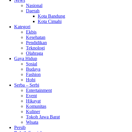
News
Nasional
Daerah
Kota Bandung
Kota Cimahi
Kategori
Ekbis
Kesehatan
Pendidikan
Teknologi
Olahraga
Gaya Hidup
Sosial
Budaya
Fashion
Hobi
Serba – Serbi
Entertainment
Event
Hikayat
Komunitas
Kuliner
Tokoh Jawa Barat
Wisata
Persib