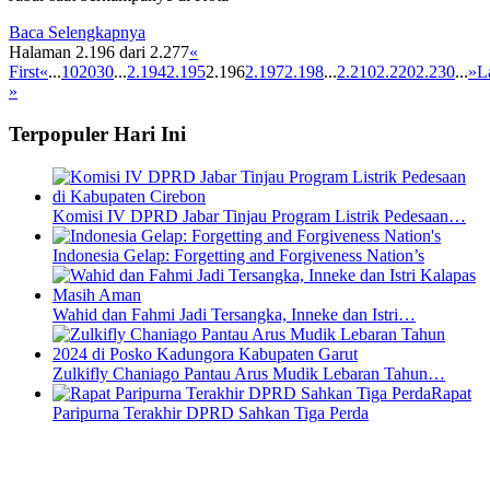
Baca Selengkapnya
Halaman 2.196 dari 2.277
«
First
«
...
10
20
30
...
2.194
2.195
2.196
2.197
2.198
...
2.210
2.220
2.230
...
»
L
»
Terpopuler Hari Ini
Komisi IV DPRD Jabar Tinjau Program Listrik Pedesaan…
Indonesia Gelap: Forgetting and Forgiveness Nation’s
Wahid dan Fahmi Jadi Tersangka, Inneke dan Istri…
Zulkifly Chaniago Pantau Arus Mudik Lebaran Tahun…
Rapat
Paripurna Terakhir DPRD Sahkan Tiga Perda